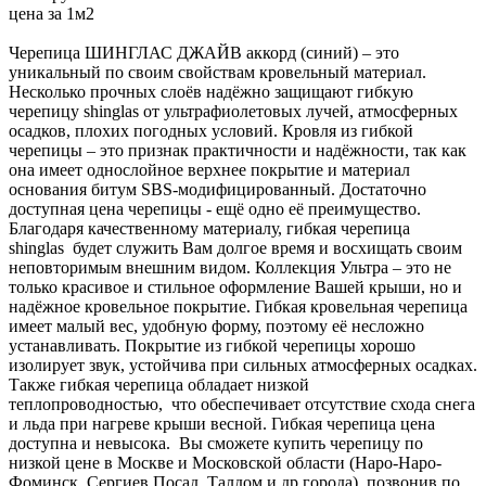
цена за 1м2
Черепица ШИНГЛАС ДЖАЙВ аккорд (синий) – это
уникальный по своим свойствам кровельный материал.
Несколько прочных слоёв надёжно защищают гибкую
черепицу shinglas от ультрафиолетовых лучей, атмосферных
осадков, плохих погодных условий. Кровля из гибкой
черепицы – это признак практичности и надёжности, так как
она имеет однослойное верхнее покрытие и материал
основания битум SBS-модифицированный. Достаточно
доступная цена черепицы - ещё одно её преимущество.
Благодаря качественному материалу, гибкая черепица
shinglas будет служить Вам долгое время и восхищать своим
неповторимым внешним видом. Коллекция Ультра – это не
только красивое и стильное оформление Вашей крыши, но и
надёжное кровельное покрытие. Гибкая кровельная черепица
имеет малый вес, удобную форму, поэтому её несложно
устанавливать. Покрытие из гибкой черепицы хорошо
изолирует звук, устойчива при сильных атмосферных осадках.
Также гибкая черепица обладает низкой
теплопроводностью, что обеспечивает отсутствие схода снега
и льда при нагреве крыши весной. Гибкая черепица цена
доступна и невысока. Вы сможете купить черепицу по
низкой цене в Москве и Московской области (Наро-Наро-
Фоминск, Сергиев Посад, Талдом и др.города), позвонив по