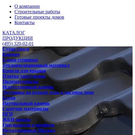
О компании
Строительные работы
Готовые проекты домов
Контакты
КАТАЛОГ
ПРОДУКЦИИ
(495) 320-02-01
Сухие смеси
Кирпич
Блоки стеновые
Теплоизоляционный материал
Кровля для крыши
Плитка тротуарная
Пиломатериалы
Искусственный камень
Лестницы на второй этаж в частном доме
Бетон
Натуральный камень
Сыпучие материалы
ПГП
ЖБИ заводы
Гипсокартон и профиль
Металлопрокат Москва