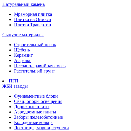
Натуральный камень
Мраморная плитка
Плитка из Оникса
Плитка Травертин
Сыпучие материалы
Строительный песок
Щебень
Керамзит
Асфальт
Песчано-гравийная смесь
Растительный грунт
ПГП
ЖБИ заводы
Фундаментные блоки
Сваи, опоры освещения
Дорожные плиты
Аэродромные плиты
Заборы железобетонные
Колодезные кольца
Лестницы, марши, ступени