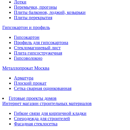
Лотки
Перемычки, прогоны
Плиты балконов, лоджий, козырьки
Плиты перекрытия
Гипсокартон и профиль
Гипсокартон
Профиль для гипсокартона
Стекломагниевый лист
Плита гипсостружечная
Гипсоволокно
Металлопрокат Москва
Арматура
Плоский прокат
Сетка сварная оцинкованная
Готовые проекты домов
Интернет магазин строительных материалов
Гибкие связи для кирпичной кладки
Спецодежда для строителей
Фасадная стеклосетка