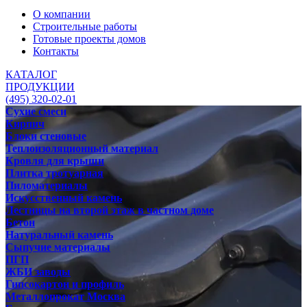
О компании
Строительные работы
Готовые проекты домов
Контакты
КАТАЛОГ
ПРОДУКЦИИ
(495) 320-02-01
Сухие смеси
Кирпич
Блоки стеновые
Теплоизоляционный материал
Кровля для крыши
Плитка тротуарная
Пиломатериалы
Искусственный камень
Лестницы на второй этаж в частном доме
Бетон
Натуральный камень
Сыпучие материалы
ПГП
ЖБИ заводы
Гипсокартон и профиль
Металлопрокат Москва