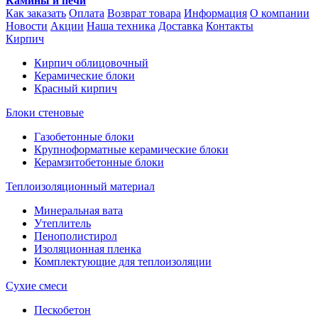
Камины и печи
Как заказать
Оплата
Возврат товара
Информация
О компании
Новости
Акции
Наша техника
Доставка
Контакты
Кирпич
Кирпич облицовочный
Керамические блоки
Красный кирпич
Блоки стеновые
Газобетонные блоки
Крупноформатные керамические блоки
Керамзитобетонные блоки
Теплоизоляционный материал
Минеральная вата
Утеплитель
Пенополистирол
Изоляционная пленка
Комплектующие для теплоизоляции
Сухие смеси
Пескобетон