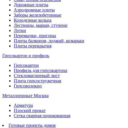
Дорожные плиты
Аэродромные плиты
Заборы железобетонные
Колодезные кольца
Лестницы, марши, ступени
Лотки
Перемычки, прогоны
Плиты балконов, лоджий, козырьки
Плиты перекрытия
Гипсокартон и профиль
Гипсокартон
Профиль для гипсокартона
Стекломагниевый лист
Плита гипсостружечная
Гипсоволокно
Металлопрокат Москва
Арматура
Плоский прокат
Сетка сварная оцинкованная
Готовые проекты домов