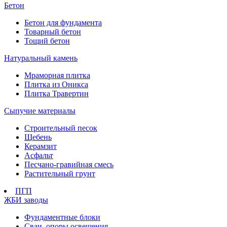
Бетон
Бетон для фундамента
Товарный бетон
Тощий бетон
Натуральный камень
Мраморная плитка
Плитка из Оникса
Плитка Травертин
Сыпучие материалы
Строительный песок
Щебень
Керамзит
Асфальт
Песчано-гравийная смесь
Растительный грунт
ПГП
ЖБИ заводы
Фундаментные блоки
Сваи, опоры освещения