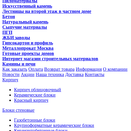
Пиломатериалы
Искусственный камень
Лестницы на второй этаж в частном доме
Бетон
Натуральный камень
Сыпучие материалы
ПГП
ЖБИ заводы
Гипсокартон и профиль
Металлопрокат Москва
Готовые проекты домов
Интернет магазин строительных материалов
Камины и печи
Как заказать
Оплата
Возврат товара
Информация
О компании
Новости
Акции
Наша техника
Доставка
Контакты
Кирпич
Кирпич облицовочный
Керамические блоки
Красный кирпич
Блоки стеновые
Газобетонные блоки
Крупноформатные керамические блоки
Керамзитобетонные блоки