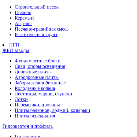
Строительный песок
Щебень
Керамзит
Асфальт
Песчано-гравийная смесь
Растительный грунт
ПГП
ЖБИ заводы
Фундаментные блоки
Сваи, опоры освещения
Дорожные плиты
Аэродромные плиты
Заборы железобетонные
Колодезные кольца
Лестницы, марши, ступени
Лотки
Перемычки, прогоны
Плиты балконов, лоджий, козырьки
Плиты перекрытия
Гипсокартон и профиль
Гипсокартон