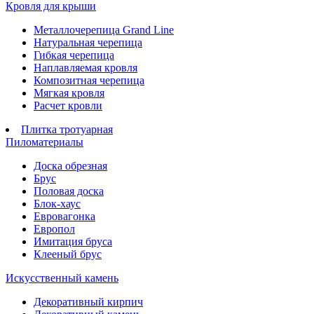
Кровля для крыши
Металлочерепица Grand Line
Натуральная черепица
Гибкая черепица
Наплавляемая кровля
Композитная черепица
Мягкая кровля
Расчет кровли
Плитка тротуарная
Пиломатериалы
Доска обрезная
Брус
Половая доска
Блок-хаус
Евровагонка
Европол
Имитация бруса
Клееный брус
Искусственный камень
Декоративный кирпич