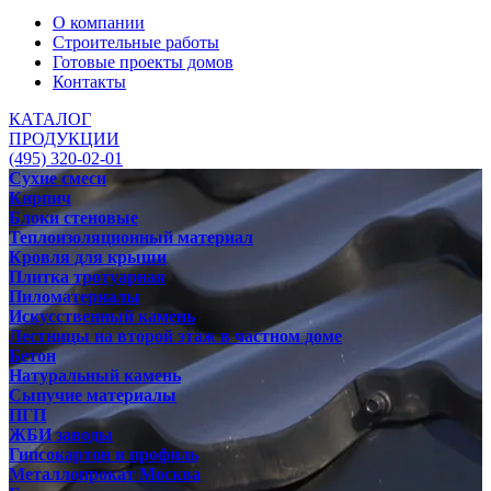
О компании
Строительные работы
Готовые проекты домов
Контакты
КАТАЛОГ
ПРОДУКЦИИ
(495) 320-02-01
Сухие смеси
Кирпич
Блоки стеновые
Теплоизоляционный материал
Кровля для крыши
Плитка тротуарная
Пиломатериалы
Искусственный камень
Лестницы на второй этаж в частном доме
Бетон
Натуральный камень
Сыпучие материалы
ПГП
ЖБИ заводы
Гипсокартон и профиль
Металлопрокат Москва