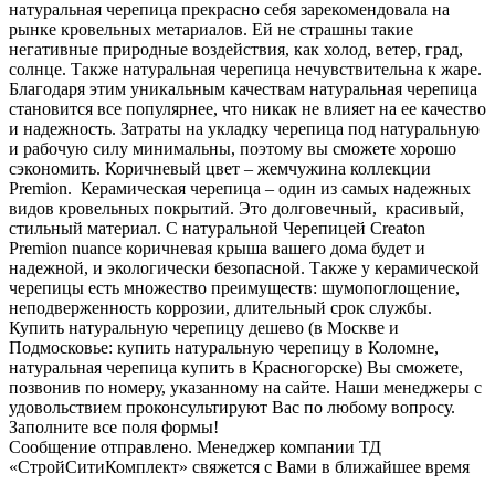
натуральная черепица прекрасно себя зарекомендовала на
рынке кровельных метариалов. Ей не страшны такие
негативные природные воздействия, как холод, ветер, град,
солнце. Также натуральная черепица нечувствительна к жаре.
Благодаря этим уникальным качествам натуральная черепица
становится все популярнее, что никак не влияет на ее качество
и надежность. Затраты на укладку черепица под натуральную
и рабочую силу минимальны, поэтому вы сможете хорошо
сэкономить. Коричневый цвет – жемчужина коллекции
Premion. Керамическая черепица – один из самых надежных
видов кровельных покрытий. Это долговечный, красивый,
стильный материал. С натуральной Черепицей Creaton
Premion nuance коричневая крыша вашего дома будет и
надежной, и экологически безопасной. Также у керамической
черепицы есть множество преимуществ: шумопоглощение,
неподверженность коррозии, длительный срок службы.
Купить натуральную черепицу дешево (в Москве и
Подмосковье: купить натуральную черепицу в Коломне,
натуральная черепица купить в Красногорске) Вы сможете,
позвонив по номеру, указанному на сайте. Наши менеджеры с
удовольствием проконсультируют Вас по любому вопросу.
Заполните все поля формы!
Сообщение отправлено. Менеджер компании ТД
«СтройСитиКомплект» свяжется с Вами в ближайшее время