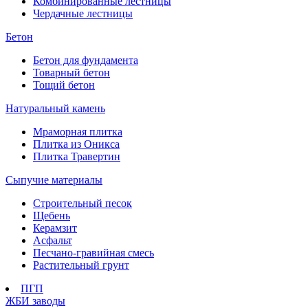
Комбинированные лестницы
Чердачные лестницы
Бетон
Бетон для фундамента
Товарный бетон
Тощий бетон
Натуральный камень
Мраморная плитка
Плитка из Оникса
Плитка Травертин
Сыпучие материалы
Строительный песок
Щебень
Керамзит
Асфальт
Песчано-гравийная смесь
Растительный грунт
ПГП
ЖБИ заводы