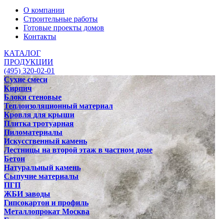
О компании
Строительные работы
Готовые проекты домов
Контакты
КАТАЛОГ
ПРОДУКЦИИ
(495) 320-02-01
Сухие смеси
Кирпич
Блоки стеновые
Теплоизоляционный материал
Кровля для крыши
Плитка тротуарная
Пиломатериалы
Искусственный камень
Лестницы на второй этаж в частном доме
Бетон
Натуральный камень
Сыпучие материалы
ПГП
ЖБИ заводы
Гипсокартон и профиль
Металлопрокат Москва