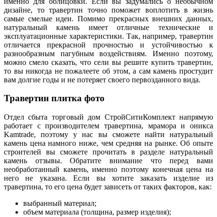
именно для облицовки. Если вы задумались о необычном
дизайне, то травертин точно поможет воплотить в жизнь
самые смелые идеи. Помимо прекрасных внешних данных,
натуральный камень имеет отличные технические и
эксплуатационные характеристики. Так, например, травертин
отличается прекрасной прочностью и устойчивостью к
разнообразным пагубным воздействиям. Именно поэтому,
можно смело сказать, что сели вы решите купить травертин,
то вы никогда не пожалеете об этом, а сам камень простудит
вам долгие годы и не потеряет своего первозданного вида.
Травертин плитка фото
Отдел сбыта торговый дом СтройСитиКомплект напрямую
работает с производителем травертина, мрамора и оникса
Kamtrade, поэтому у нас вы сможете найти натуральный
камень цена намного ниже, чем средняя на рынке. Об опыте
строителей вы сможете прочитать в разделе натуральный
камень отзывы. Обратите внимание что перед вами
необработанный камень, именно поэтому конечная цена на
него не указана. Если вы хотите заказать изделие из
травертина, то его цена будет зависеть от таких факторов, как:
выбранный материал;
объем материала (толщина, размер изделия);