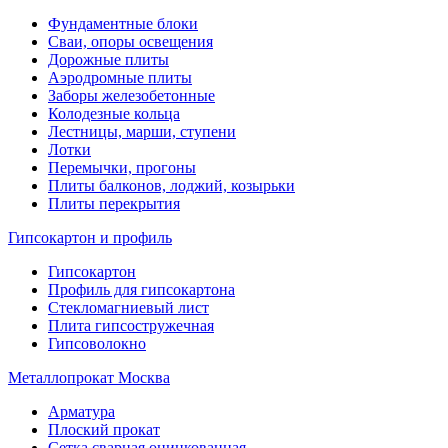
Фундаментные блоки
Сваи, опоры освещения
Дорожные плиты
Аэродромные плиты
Заборы железобетонные
Колодезные кольца
Лестницы, марши, ступени
Лотки
Перемычки, прогоны
Плиты балконов, лоджий, козырьки
Плиты перекрытия
Гипсокартон и профиль
Гипсокартон
Профиль для гипсокартона
Стекломагниевый лист
Плита гипсостружечная
Гипсоволокно
Металлопрокат Москва
Арматура
Плоский прокат
Сетка сварная оцинкованная