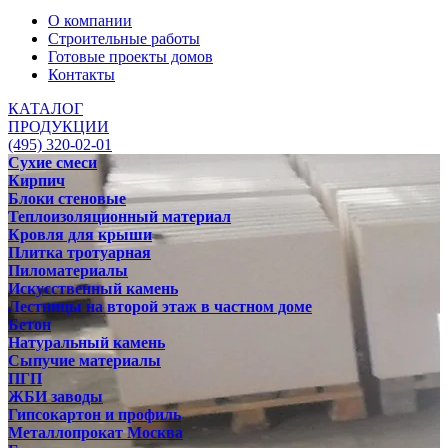
О компании
Строительные работы
Готовые проекты домов
Контакты
КАТАЛОГ
ПРОДУКЦИИ
(495) 320-02-01
Сухие смеси
Кирпич
Блоки стеновые
Теплоизоляционный материал
Кровля для крыши
Плитка тротуарная
Пиломатериалы
Искусственный камень
Лестницы на второй этаж в частном доме
Бетон
Натуральный камень
Сыпучие материалы
ПГП
ЖБИ заводы
Гипсокартон и профиль
Металлопрокат Москва