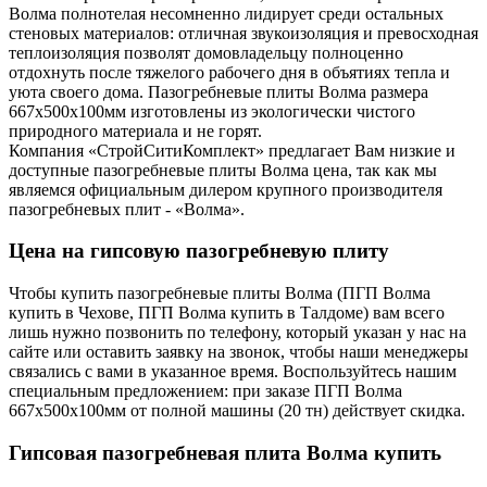
Волма полнотелая несомненно лидирует среди остальных
стеновых материалов: отличная звукоизоляция и превосходная
теплоизоляция позволят домовладельцу полноценно
отдохнуть после тяжелого рабочего дня в объятиях тепла и
уюта своего дома. Пазогребневые плиты Волма размера
667х500х100мм изготовлены из экологически чистого
природного материала и не горят.
Компания «СтройСитиКомплект» предлагает Вам низкие и
доступные пазогребневые плиты Волма цена, так как мы
являемся официальным дилером крупного производителя
пазогребневых плит - «Волма».
Цена на гипсовую пазогребневую плиту
Чтобы купить пазогребневые плиты Волма (ПГП Волма
купить в Чехове, ПГП Волма купить в Талдоме) вам всего
лишь нужно позвонить по телефону, который указан у нас на
сайте или оставить заявку на звонок, чтобы наши менеджеры
связались с вами в указанное время. Воспользуйтесь нашим
специальным предложением: при заказе ПГП Волма
667х500х100мм от полной машины (20 тн) действует скидка.
Гипсовая пазогребневая плита Волма купить