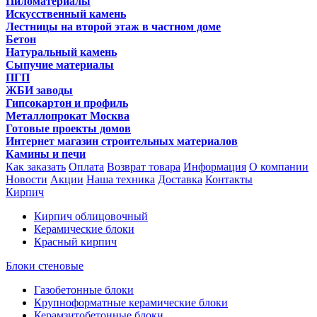
Пиломатериалы
Искусственный камень
Лестницы на второй этаж в частном доме
Бетон
Натуральный камень
Сыпучие материалы
ПГП
ЖБИ заводы
Гипсокартон и профиль
Металлопрокат Москва
Готовые проекты домов
Интернет магазин строительных материалов
Камины и печи
Как заказать
Оплата
Возврат товара
Информация
О компании
Новости
Акции
Наша техника
Доставка
Контакты
Кирпич
Кирпич облицовочный
Керамические блоки
Красный кирпич
Блоки стеновые
Газобетонные блоки
Крупноформатные керамические блоки
Керамзитобетонные блоки