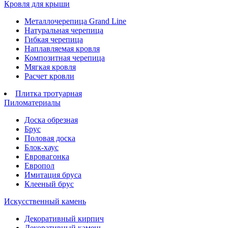
Кровля для крыши
Металлочерепица Grand Line
Натуральная черепица
Гибкая черепица
Наплавляемая кровля
Композитная черепица
Мягкая кровля
Расчет кровли
Плитка тротуарная
Пиломатериалы
Доска обрезная
Брус
Половая доска
Блок-хаус
Евровагонка
Европол
Имитация бруса
Клееный брус
Искусственный камень
Декоративный кирпич
Декоративный камень