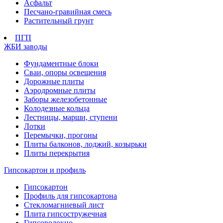
Асфальт
Песчано-гравийная смесь
Растительный грунт
ПГП
ЖБИ заводы
Фундаментные блоки
Сваи, опоры освещения
Дорожные плиты
Аэродромные плиты
Заборы железобетонные
Колодезные кольца
Лестницы, марши, ступени
Лотки
Перемычки, прогоны
Плиты балконов, лоджий, козырьки
Плиты перекрытия
Гипсокартон и профиль
Гипсокартон
Профиль для гипсокартона
Стекломагниевый лист
Плита гипсостружечная
Гипсоволокно