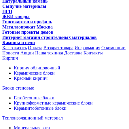
Натуральный камень
Сыпучие материалы
ПГП
ЖБИ заводы
Гипсокартон и профиль
Металлопрокат Москва
Готовые проекты домов
Интернет магазин строительных материалов
Камины и печи
Как заказать
Оплата
Возврат товара
Информация
О компании
Новости
Акции
Наша техника
Доставка
Контакты
Кирпич
Кирпич облицовочный
Керамические блоки
Красный кирпич
Блоки стеновые
Газобетонные блоки
Крупноформатные керамические блоки
Керамзитобетонные блоки
Теплоизоляционный материал
Минеральная вата