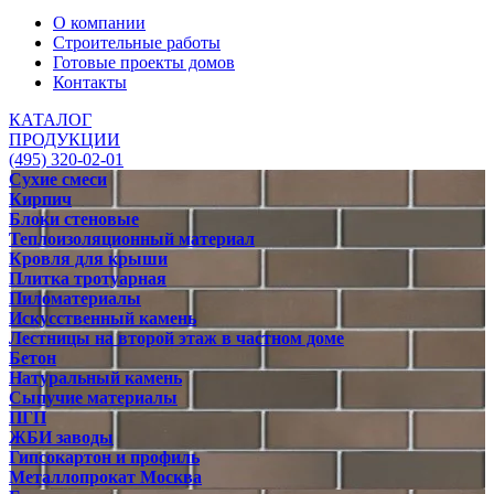
О компании
Строительные работы
Готовые проекты домов
Контакты
КАТАЛОГ
ПРОДУКЦИИ
(495) 320-02-01
Сухие смеси
Кирпич
Блоки стеновые
Теплоизоляционный материал
Кровля для крыши
Плитка тротуарная
Пиломатериалы
Искусственный камень
Лестницы на второй этаж в частном доме
Бетон
Натуральный камень
Сыпучие материалы
ПГП
ЖБИ заводы
Гипсокартон и профиль
Металлопрокат Москва