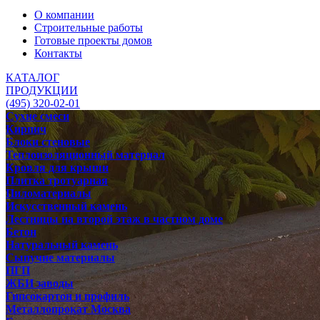
О компании
Строительные работы
Готовые проекты домов
Контакты
КАТАЛОГ
ПРОДУКЦИИ
(495) 320-02-01
Сухие смеси
Кирпич
Блоки стеновые
Теплоизоляционный материал
Кровля для крыши
Плитка тротуарная
Пиломатериалы
Искусственный камень
Лестницы на второй этаж в частном доме
Бетон
Натуральный камень
Сыпучие материалы
ПГП
ЖБИ заводы
Гипсокартон и профиль
Металлопрокат Москва