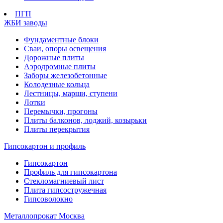
ПГП
ЖБИ заводы
Фундаментные блоки
Сваи, опоры освещения
Дорожные плиты
Аэродромные плиты
Заборы железобетонные
Колодезные кольца
Лестницы, марши, ступени
Лотки
Перемычки, прогоны
Плиты балконов, лоджий, козырьки
Плиты перекрытия
Гипсокартон и профиль
Гипсокартон
Профиль для гипсокартона
Стекломагниевый лист
Плита гипсостружечная
Гипсоволокно
Металлопрокат Москва