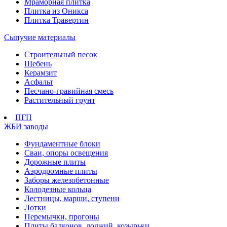
Мраморная плитка
Плитка из Оникса
Плитка Травертин
Сыпучие материалы
Строительный песок
Щебень
Керамзит
Асфальт
Песчано-гравийная смесь
Растительный грунт
ПГП
ЖБИ заводы
Фундаментные блоки
Сваи, опоры освещения
Дорожные плиты
Аэродромные плиты
Заборы железобетонные
Колодезные кольца
Лестницы, марши, ступени
Лотки
Перемычки, прогоны
Плиты балконов, лоджий, козырьки