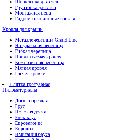
Шпаклевка для стен
Грунтовка для стен
Монтажная пена
Гидроизоляционные составы
Кровля для крыши
Металлочерепица Grand Line
Натуральная черепица
Гибкая черепица
Наплавляемая кровля
Композитная черепица
Мягкая кровля
Расчет кровли
Плитка тротуарная
Пиломатериалы
Доска обрезная
Брус
Половая доска
Блок-хаус
Евровагонка
Европол
Имитация бруса
Клееный брус