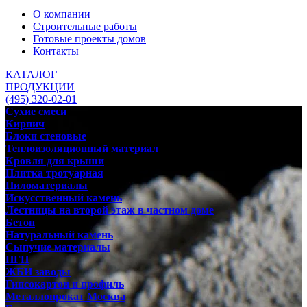
О компании
Строительные работы
Готовые проекты домов
Контакты
КАТАЛОГ
ПРОДУКЦИИ
(495) 320-02-01
Сухие смеси
Кирпич
Блоки стеновые
Теплоизоляционный материал
Кровля для крыши
Плитка тротуарная
Пиломатериалы
Искусственный камень
Лестницы на второй этаж в частном доме
Бетон
Натуральный камень
Сыпучие материалы
ПГП
ЖБИ заводы
Гипсокартон и профиль
Металлопрокат Москва