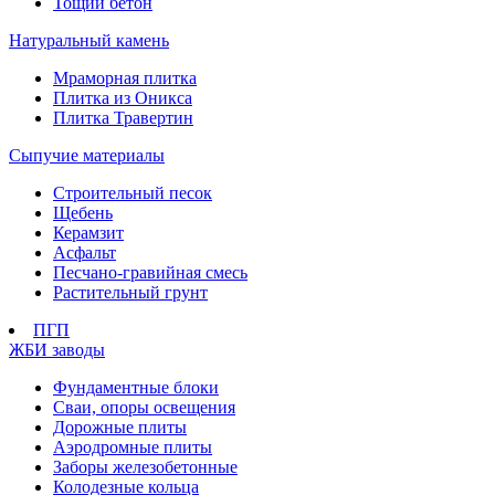
Тощий бетон
Натуральный камень
Мраморная плитка
Плитка из Оникса
Плитка Травертин
Сыпучие материалы
Строительный песок
Щебень
Керамзит
Асфальт
Песчано-гравийная смесь
Растительный грунт
ПГП
ЖБИ заводы
Фундаментные блоки
Сваи, опоры освещения
Дорожные плиты
Аэродромные плиты
Заборы железобетонные
Колодезные кольца