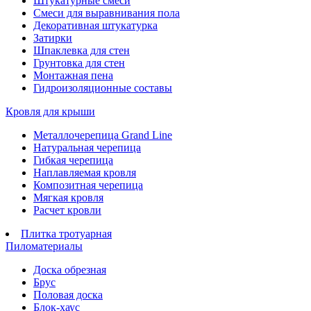
Штукатурные смеси
Смеси для выравнивания пола
Декоративная штукатурка
Затирки
Шпаклевка для стен
Грунтовка для стен
Монтажная пена
Гидроизоляционные составы
Кровля для крыши
Металлочерепица Grand Line
Натуральная черепица
Гибкая черепица
Наплавляемая кровля
Композитная черепица
Мягкая кровля
Расчет кровли
Плитка тротуарная
Пиломатериалы
Доска обрезная
Брус
Половая доска
Блок-хаус