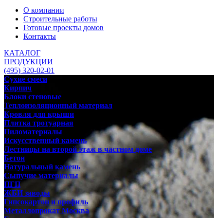
О компании
Строительные работы
Готовые проекты домов
Контакты
КАТАЛОГ
ПРОДУКЦИИ
(495) 320-02-01
Сухие смеси
Кирпич
Блоки стеновые
Теплоизоляционный материал
Кровля для крыши
Плитка тротуарная
Пиломатериалы
Искусственный камень
Лестницы на второй этаж в частном доме
Бетон
Натуральный камень
Сыпучие материалы
ПГП
ЖБИ заводы
Гипсокартон и профиль
Металлопрокат Москва