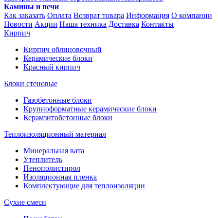
Камины и печи
Как заказать
Оплата
Возврат товара
Информация
О компании
Новости
Акции
Наша техника
Доставка
Контакты
Кирпич
Кирпич облицовочный
Керамические блоки
Красный кирпич
Блоки стеновые
Газобетонные блоки
Крупноформатные керамические блоки
Керамзитобетонные блоки
Теплоизоляционный материал
Минеральная вата
Утеплитель
Пенополистирол
Изоляционная пленка
Комплектующие для теплоизоляции
Сухие смеси