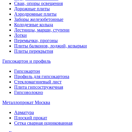
Сваи, опоры освещения
Дорожные плиты
Аэродромные плиты
Заборы железобетонные
Колодезные кольца
Лестницы, марши, ступени
Лотки
Перемычки, прогоны
Плиты балконов, лоджий, козырьки
Плиты перекрытия
Гипсокартон и профиль
Гипсокартон
Профиль для гипсокартона
Стекломагниевый лист
Плита гипсостружечная
Гипсоволокно
Металлопрокат Москва
Арматура
Плоский прокат
Сетка сварная оцинкованная