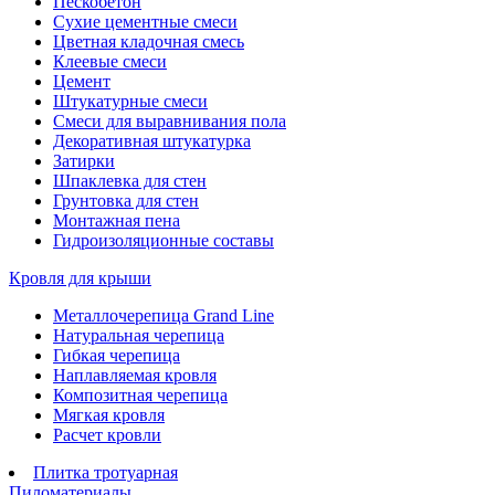
Пескобетон
Сухие цементные смеси
Цветная кладочная смесь
Клеевые смеси
Цемент
Штукатурные смеси
Смеси для выравнивания пола
Декоративная штукатурка
Затирки
Шпаклевка для стен
Грунтовка для стен
Монтажная пена
Гидроизоляционные составы
Кровля для крыши
Металлочерепица Grand Line
Натуральная черепица
Гибкая черепица
Наплавляемая кровля
Композитная черепица
Мягкая кровля
Расчет кровли
Плитка тротуарная
Пиломатериалы