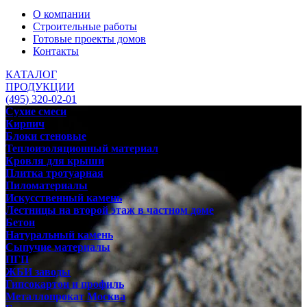
О компании
Строительные работы
Готовые проекты домов
Контакты
КАТАЛОГ
ПРОДУКЦИИ
(495) 320-02-01
Сухие смеси
Кирпич
Блоки стеновые
Теплоизоляционный материал
Кровля для крыши
Плитка тротуарная
Пиломатериалы
Искусственный камень
Лестницы на второй этаж в частном доме
Бетон
Натуральный камень
Сыпучие материалы
ПГП
ЖБИ заводы
Гипсокартон и профиль
Металлопрокат Москва