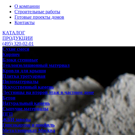
О компании
Строительные работы
Готовые проекты домов
Контакты
КАТАЛОГ
ПРОДУКЦИИ
(495) 320-02-01
Сухие смеси
Кирпич
Блоки стеновые
Теплоизоляционный материал
Кровля для крыши
Плитка тротуарная
Пиломатериалы
Искусственный камень
Лестницы на второй этаж в частном доме
Бетон
Натуральный камень
Сыпучие материалы
ПГП
ЖБИ заводы
Гипсокартон и профиль
Металлопрокат Москва