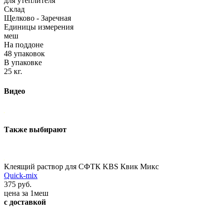
для утеплителя
Склад
Щелково - Заречная
Единицы измерения
меш
На поддоне
48 упаковок
В упаковке
25 кг.
Видео
Также выбирают
Клеящий раствор для СФТК KBS Квик Микс
Quick-mix
375 руб.
цена за 1меш
с доставкой