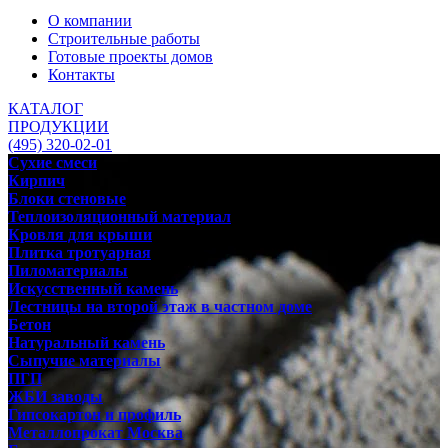
О компании
Строительные работы
Готовые проекты домов
Контакты
КАТАЛОГ
ПРОДУКЦИИ
(495) 320-02-01
Сухие смеси
Кирпич
Блоки стеновые
Теплоизоляционный материал
Кровля для крыши
Плитка тротуарная
Пиломатериалы
Искусственный камень
Лестницы на второй этаж в частном доме
Бетон
Натуральный камень
Сыпучие материалы
ПГП
ЖБИ заводы
Гипсокартон и профиль
Металлопрокат Москва