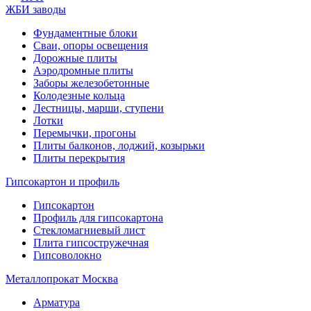
ЖБИ заводы
Фундаментные блоки
Сваи, опоры освещения
Дорожные плиты
Аэродромные плиты
Заборы железобетонные
Колодезные кольца
Лестницы, марши, ступени
Лотки
Перемычки, прогоны
Плиты балконов, лоджий, козырьки
Плиты перекрытия
Гипсокартон и профиль
Гипсокартон
Профиль для гипсокартона
Стекломагниевый лист
Плита гипсостружечная
Гипсоволокно
Металлопрокат Москва
Арматура