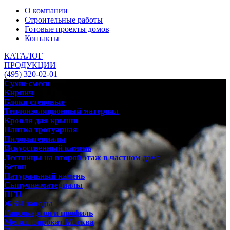
О компании
Строительные работы
Готовые проекты домов
Контакты
КАТАЛОГ
ПРОДУКЦИИ
(495) 320-02-01
Сухие смеси
Кирпич
Блоки стеновые
Теплоизоляционный материал
Кровля для крыши
Плитка тротуарная
Пиломатериалы
Искусственный камень
Лестницы на второй этаж в частном доме
Бетон
Натуральный камень
Сыпучие материалы
ПГП
ЖБИ заводы
Гипсокартон и профиль
Металлопрокат Москва