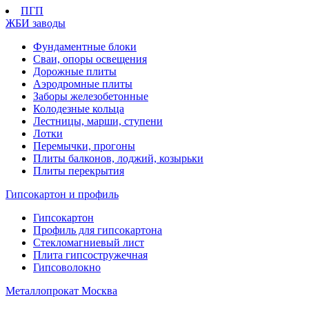
ПГП
ЖБИ заводы
Фундаментные блоки
Сваи, опоры освещения
Дорожные плиты
Аэродромные плиты
Заборы железобетонные
Колодезные кольца
Лестницы, марши, ступени
Лотки
Перемычки, прогоны
Плиты балконов, лоджий, козырьки
Плиты перекрытия
Гипсокартон и профиль
Гипсокартон
Профиль для гипсокартона
Стекломагниевый лист
Плита гипсостружечная
Гипсоволокно
Металлопрокат Москва