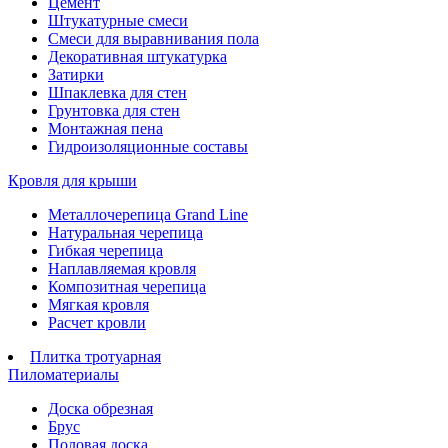
Цемент
Штукатурные смеси
Смеси для выравнивания пола
Декоративная штукатурка
Затирки
Шпаклевка для стен
Грунтовка для стен
Монтажная пена
Гидроизоляционные составы
Кровля для крыши
Металлочерепица Grand Line
Натуральная черепица
Гибкая черепица
Наплавляемая кровля
Композитная черепица
Мягкая кровля
Расчет кровли
Плитка тротуарная
Пиломатериалы
Доска обрезная
Брус
Половая доска