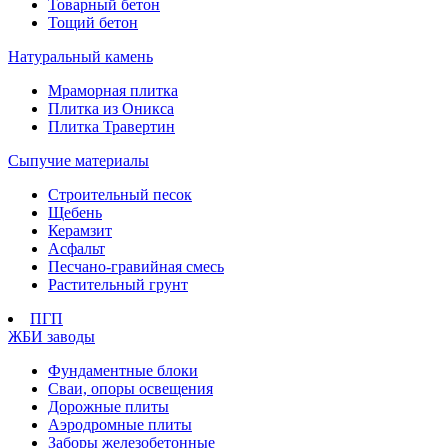
Товарный бетон
Тощий бетон
Натуральный камень
Мраморная плитка
Плитка из Оникса
Плитка Травертин
Сыпучие материалы
Строительный песок
Щебень
Керамзит
Асфальт
Песчано-гравийная смесь
Растительный грунт
ПГП
ЖБИ заводы
Фундаментные блоки
Сваи, опоры освещения
Дорожные плиты
Аэродромные плиты
Заборы железобетонные