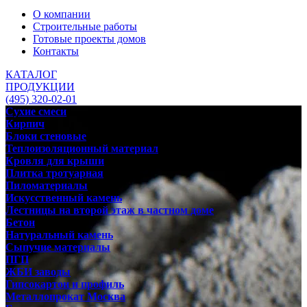
О компании
Строительные работы
Готовые проекты домов
Контакты
КАТАЛОГ
ПРОДУКЦИИ
(495) 320-02-01
Сухие смеси
Кирпич
Блоки стеновые
Теплоизоляционный материал
Кровля для крыши
Плитка тротуарная
Пиломатериалы
Искусственный камень
Лестницы на второй этаж в частном доме
Бетон
Натуральный камень
Сыпучие материалы
ПГП
ЖБИ заводы
Гипсокартон и профиль
Металлопрокат Москва