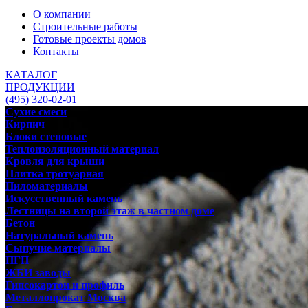
О компании
Строительные работы
Готовые проекты домов
Контакты
КАТАЛОГ
ПРОДУКЦИИ
(495) 320-02-01
Сухие смеси
Кирпич
Блоки стеновые
Теплоизоляционный материал
Кровля для крыши
Плитка тротуарная
Пиломатериалы
Искусственный камень
Лестницы на второй этаж в частном доме
Бетон
Натуральный камень
Сыпучие материалы
ПГП
ЖБИ заводы
Гипсокартон и профиль
Металлопрокат Москва