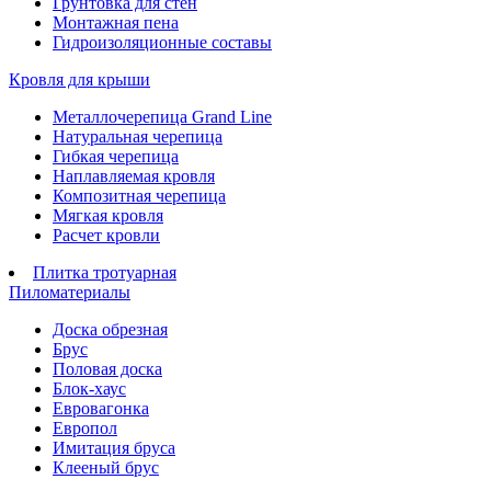
Грунтовка для стен
Монтажная пена
Гидроизоляционные составы
Кровля для крыши
Металлочерепица Grand Line
Натуральная черепица
Гибкая черепица
Наплавляемая кровля
Композитная черепица
Мягкая кровля
Расчет кровли
Плитка тротуарная
Пиломатериалы
Доска обрезная
Брус
Половая доска
Блок-хаус
Евровагонка
Европол
Имитация бруса
Клееный брус