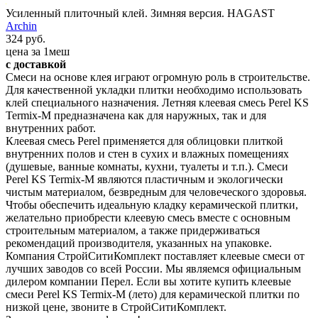
Усиленный плиточный клей. Зимняя версия. HAGAST
Archin
324 руб.
цена за 1меш
с доставкой
Смеси на основе клея играют огромную роль в строительстве.
Для качественной укладки плитки необходимо использовать
клей специального назначения. Летняя клеевая смесь Perel KS
Termix-M предназначена как для наружных, так и для
внутренних работ.
Клеевая смесь Perel применяется для облицовки плиткой
внутренних полов и стен в сухих и влажных помещениях
(душевые, ванные комнаты, кухни, туалеты и т.п.). Смеси
Perel KS Termix-M являются пластичным и экологически
чистым материалом, безвредным для человеческого здоровья.
Чтобы обеспечить идеальную кладку керамической плитки,
желательно приобрести клеевую смесь вместе с основным
строительным материалом, а также придерживаться
рекомендаций производителя, указанных на упаковке.
Компания СтройСитиКомплект поставляет клеевые смеси от
лучших заводов со всей России. Мы являемся официальным
дилером компании Перел. Если вы хотите купить клеевые
смеси Perel KS Termix-M (лето) для керамической плитки по
низкой цене, звоните в СтройСитиКомплект.