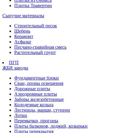
Плитка из Оникса
Плитка Травертин
Сыпучие материалы
Строительный песок
Щебень
Керамзит
Асфальт
Песчано-гравийная смесь
Растительный грунт
ПГП
ЖБИ заводы
Фундаментные блоки
Сваи, опоры освещения
Дорожные плиты
Аэродромные плиты
Заборы железобетонные
Колодезные кольца
Лестницы, марши, ступени
Лотки
Перемычки, прогоны
Плиты балконов, лоджий, козырьки
Плиты перекрытия