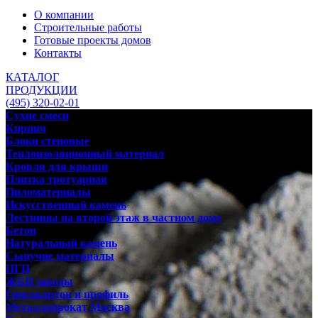
О компании
Строительные работы
Готовые проекты домов
Контакты
КАТАЛОГ
ПРОДУКЦИИ
(495) 320-02-01
Сухие смеси
Кирпич
Блоки стеновые
Теплоизоляционный материал
Кровля для крыши
Плитка тротуарная
Пиломатериалы
Искусственный камень
Лестницы на второй этаж в частном доме
Бетон
Натуральный камень
Сыпучие материалы
ПГП
ЖБИ заводы
Гипсокартон и профиль
Металлопрокат Москва