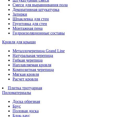
Штукатурные смеси
Смеси для выравнивания пола
Декоративная штукатурка
Затирки
Шпаклевка для стен
Грунтовка для стен
Монтажная пена
Гидроизоляционные составы
Кровля для крыши
Металлочерепица Grand Line
Натуральная черепица
Гибкая черепица
Наплавляемая кровля
Композитная черепица
Мягкая кровля
Расчет кровли
Плитка тротуарная
Пиломатериалы
Доска обрезная
Брус
Половая доска
Блок-хаус