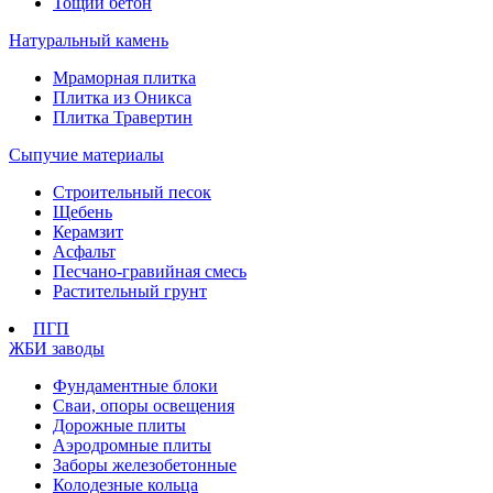
Тощий бетон
Натуральный камень
Мраморная плитка
Плитка из Оникса
Плитка Травертин
Сыпучие материалы
Строительный песок
Щебень
Керамзит
Асфальт
Песчано-гравийная смесь
Растительный грунт
ПГП
ЖБИ заводы
Фундаментные блоки
Сваи, опоры освещения
Дорожные плиты
Аэродромные плиты
Заборы железобетонные
Колодезные кольца