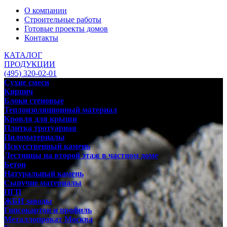
О компании
Строительные работы
Готовые проекты домов
Контакты
КАТАЛОГ
ПРОДУКЦИИ
(495) 320-02-01
Сухие смеси
Кирпич
Блоки стеновые
Теплоизоляционный материал
Кровля для крыши
Плитка тротуарная
Пиломатериалы
Искусственный камень
Лестницы на второй этаж в частном доме
Бетон
Натуральный камень
Сыпучие материалы
ПГП
ЖБИ заводы
Гипсокартон и профиль
Металлопрокат Москва