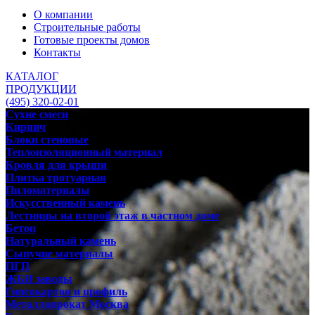
О компании
Строительные работы
Готовые проекты домов
Контакты
КАТАЛОГ
ПРОДУКЦИИ
(495) 320-02-01
Сухие смеси
Кирпич
Блоки стеновые
Теплоизоляционный материал
Кровля для крыши
Плитка тротуарная
Пиломатериалы
Искусственный камень
Лестницы на второй этаж в частном доме
Бетон
Натуральный камень
Сыпучие материалы
ПГП
ЖБИ заводы
Гипсокартон и профиль
Металлопрокат Москва