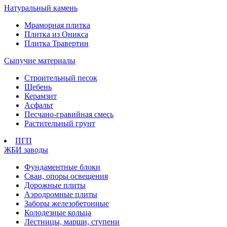
Натуральный камень
Мраморная плитка
Плитка из Оникса
Плитка Травертин
Сыпучие материалы
Строительный песок
Щебень
Керамзит
Асфальт
Песчано-гравийная смесь
Растительный грунт
ПГП
ЖБИ заводы
Фундаментные блоки
Сваи, опоры освещения
Дорожные плиты
Аэродромные плиты
Заборы железобетонные
Колодезные кольца
Лестницы, марши, ступени