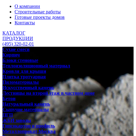
О компании
Строительные работы
Готовые проекты домов
Контакты
КАТАЛОГ
ПРОДУКЦИИ
(495) 320-02-01
Сухие смеси
Кирпич
Блоки стеновые
Теплоизоляционный материал
Кровля для крыши
Плитка тротуарная
Пиломатериалы
Искусственный камень
Лестницы на второй этаж в частном доме
Бетон
Натуральный камень
Сыпучие материалы
ПГП
ЖБИ заводы
Гипсокартон и профиль
Металлопрокат Москва