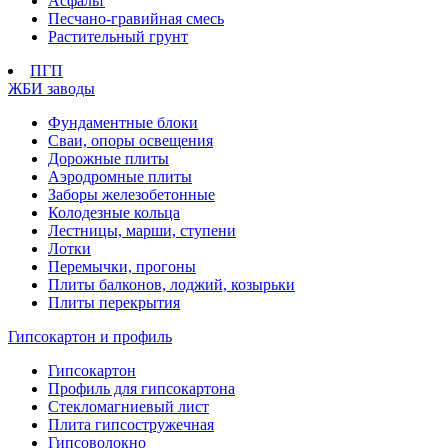
Асфальт
Песчано-гравийная смесь
Растительный грунт
ПГП
ЖБИ заводы
Фундаментные блоки
Сваи, опоры освещения
Дорожные плиты
Аэродромные плиты
Заборы железобетонные
Колодезные кольца
Лестницы, марши, ступени
Лотки
Перемычки, прогоны
Плиты балконов, лоджий, козырьки
Плиты перекрытия
Гипсокартон и профиль
Гипсокартон
Профиль для гипсокартона
Стекломагниевый лист
Плита гипсостружечная
Гипсоволокно