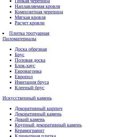
Гибкая черепица
Наплавляемая кровля
Композитная черепица
Мягкая кровля
Расчет кровли
Плитка тротуарная
Пиломатериалы
Доска обрезная
Брус
Половая доска
Блок-хаус
Евровагонка
Европол
Имитация бруса
Клееный брус
Искусственный камень
Декоративный кирпич
Декоративный камень
Дикий камень
Крупный декоративный камень
Керамогранит
Клинкерная плитка