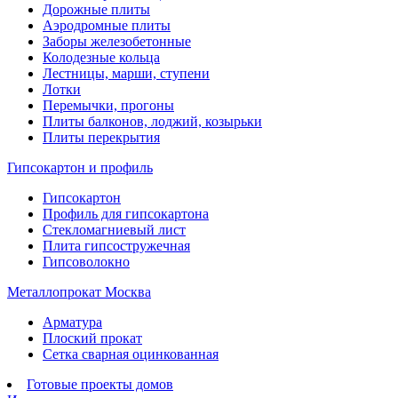
Дорожные плиты
Аэродромные плиты
Заборы железобетонные
Колодезные кольца
Лестницы, марши, ступени
Лотки
Перемычки, прогоны
Плиты балконов, лоджий, козырьки
Плиты перекрытия
Гипсокартон и профиль
Гипсокартон
Профиль для гипсокартона
Стекломагниевый лист
Плита гипсостружечная
Гипсоволокно
Металлопрокат Москва
Арматура
Плоский прокат
Сетка сварная оцинкованная
Готовые проекты домов