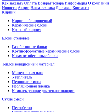
Как заказать
Оплата
Возврат товара
Информация
О компании
Новости
Акции
Наша техника
Доставка
Контакты
Кирпич
Кирпич облицовочный
Керамические блоки
Красный кирпич
Блоки стеновые
Газобетонные блоки
Крупноформатные керамические блоки
Керамзитобетонные блоки
Теплоизоляционный материал
Минеральная вата
Утеплитель
Пенополистирол
Изоляционная пленка
Комплектующие для теплоизоляции
Сухие смеси
Пескобетон