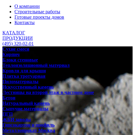
О компании
Строительные работы
Готовые проекты домов
Контакты
КАТАЛОГ
ПРОДУКЦИИ
(495) 320-02-01
Сухие смеси
Кирпич
Блоки стеновые
Теплоизоляционный материал
Кровля для крыши
Плитка тротуарная
Пиломатериалы
Искусственный камень
Лестницы на второй этаж в частном доме
Бетон
Натуральный камень
Сыпучие материалы
ПГП
ЖБИ заводы
Гипсокартон и профиль
Металлопрокат Москва