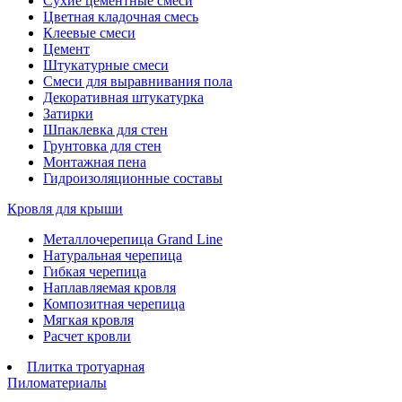
Сухие цементные смеси
Цветная кладочная смесь
Клеевые смеси
Цемент
Штукатурные смеси
Смеси для выравнивания пола
Декоративная штукатурка
Затирки
Шпаклевка для стен
Грунтовка для стен
Монтажная пена
Гидроизоляционные составы
Кровля для крыши
Металлочерепица Grand Line
Натуральная черепица
Гибкая черепица
Наплавляемая кровля
Композитная черепица
Мягкая кровля
Расчет кровли
Плитка тротуарная
Пиломатериалы