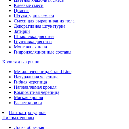
Цветная кладочная смесь
Клеевые смеси
Цемент
Штукатурные смеси
Смеси для выравнивания пола
Декоративная штукатурка
Затирки
Шпаклевка для стен
Грунтовка для стен
Монтажная пена
Гидроизоляционные составы
Кровля для крыши
Металлочерепица Grand Line
Натуральная черепица
Гибкая черепица
Наплавляемая кровля
Композитная черепица
Мягкая кровля
Расчет кровли
Плитка тротуарная
Пиломатериалы
Доска обрезная