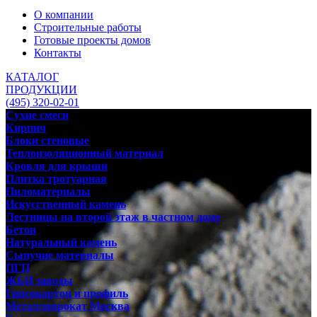
О компании
Строительные работы
Готовые проекты домов
Контакты
КАТАЛОГ
ПРОДУКЦИИ
(495) 320-02-01
Сухие смеси
Кирпич
Блоки стеновые
Теплоизоляционный материал
Кровля для крыши
Плитка тротуарная
Пиломатериалы
Искусственный камень
Лестницы на второй этаж в частном доме
Бетон
Натуральный камень
Сыпучие материалы
ПГП
ЖБИ заводы
Гипсокартон и профиль
Металлопрокат Москва