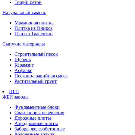
Тощий бетон
Натуральный камень
Мраморная плитка
Плитка из Оникса
Плитка Травертин
Сыпучие материалы
Строительный песок
Щебень
Керамзит
Асфальт
Песчано-гравийная смесь
Растительный грунт
ПГП
ЖБИ заводы
Фундаментные блоки
Сваи, опоры освещения
Дорожные плиты
Аэродромные плиты
Заборы железобетонные
Колодезные кольца