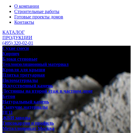
О компании
Строительные работы
Готовые проекты домов
Контакты
КАТАЛОГ
ПРОДУКЦИИ
(495) 320-02-01
Сухие смеси
Кирпич
Блоки стеновые
Теплоизоляционный материал
Кровля для крыши
Плитка тротуарная
Пиломатериалы
Искусственный камень
Лестницы на второй этаж в частном доме
Бетон
Натуральный камень
Сыпучие материалы
ПГП
ЖБИ заводы
Гипсокартон и профиль
Металлопрокат Москва