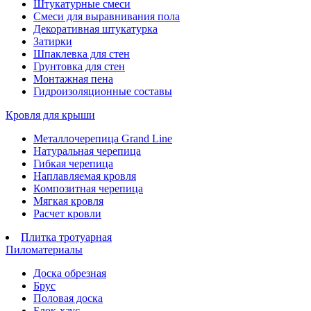
Штукатурные смеси
Смеси для выравнивания пола
Декоративная штукатурка
Затирки
Шпаклевка для стен
Грунтовка для стен
Монтажная пена
Гидроизоляционные составы
Кровля для крыши
Металлочерепица Grand Line
Натуральная черепица
Гибкая черепица
Наплавляемая кровля
Композитная черепица
Мягкая кровля
Расчет кровли
Плитка тротуарная
Пиломатериалы
Доска обрезная
Брус
Половая доска
Блок-хаус