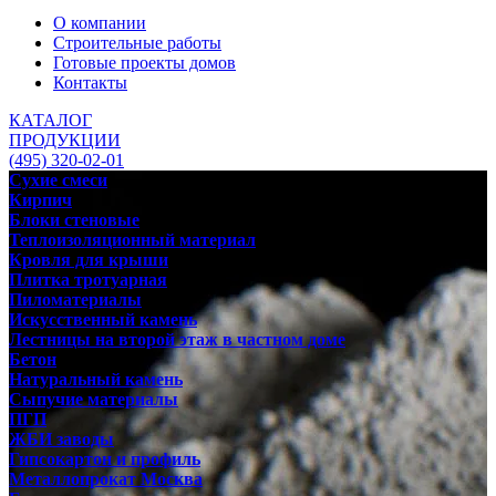
О компании
Строительные работы
Готовые проекты домов
Контакты
КАТАЛОГ
ПРОДУКЦИИ
(495) 320-02-01
Сухие смеси
Кирпич
Блоки стеновые
Теплоизоляционный материал
Кровля для крыши
Плитка тротуарная
Пиломатериалы
Искусственный камень
Лестницы на второй этаж в частном доме
Бетон
Натуральный камень
Сыпучие материалы
ПГП
ЖБИ заводы
Гипсокартон и профиль
Металлопрокат Москва