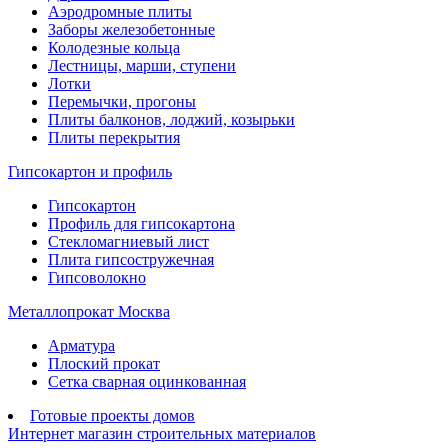
Аэродромные плиты
Заборы железобетонные
Колодезные кольца
Лестницы, марши, ступени
Лотки
Перемычки, прогоны
Плиты балконов, лоджий, козырьки
Плиты перекрытия
Гипсокартон и профиль
Гипсокартон
Профиль для гипсокартона
Стекломагниевый лист
Плита гипсостружечная
Гипсоволокно
Металлопрокат Москва
Арматура
Плоский прокат
Сетка сварная оцинкованная
Готовые проекты домов
Интернет магазин строительных материалов