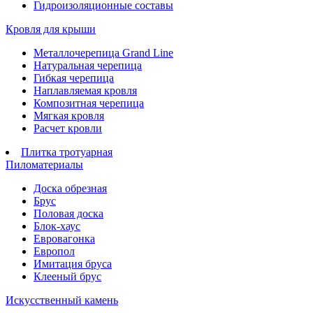
Гидроизоляционные составы
Кровля для крыши
Металлочерепица Grand Line
Натуральная черепица
Гибкая черепица
Наплавляемая кровля
Композитная черепица
Мягкая кровля
Расчет кровли
Плитка тротуарная
Пиломатериалы
Доска обрезная
Брус
Половая доска
Блок-хаус
Евровагонка
Европол
Имитация бруса
Клееный брус
Искусственный камень