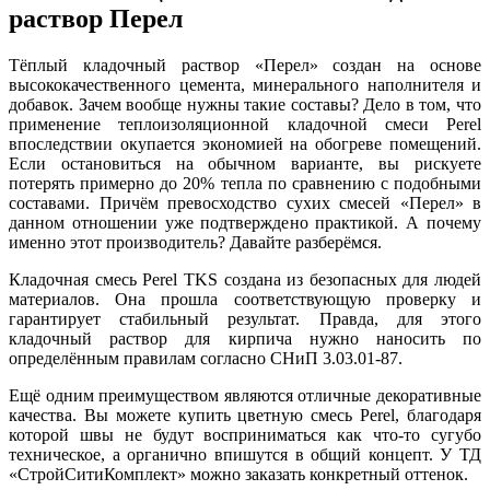
раствор Перел
Тёплый кладочный раствор «Перел» создан на основе
высококачественного цемента, минерального наполнителя и
добавок. Зачем вообще нужны такие составы? Дело в том, что
применение теплоизоляционной кладочной смеси Perel
впоследствии окупается экономией на обогреве помещений.
Если остановиться на обычном варианте, вы рискуете
потерять примерно до 20% тепла по сравнению с подобными
составами. Причём превосходство сухих смесей «Перел» в
данном отношении уже подтверждено практикой. А почему
именно этот производитель? Давайте разберёмся.
Кладочная смесь Perel TKS создана из безопасных для людей
материалов. Она прошла соответствующую проверку и
гарантирует стабильный результат. Правда, для этого
кладочный раствор для кирпича нужно наносить по
определённым правилам согласно СНиП 3.03.01-87.
Ещё одним преимуществом являются отличные декоративные
качества. Вы можете купить цветную смесь Perel, благодаря
которой швы не будут восприниматься как что-то сугубо
техническое, а органично впишутся в общий концепт. У ТД
«СтройСитиКомплект» можно заказать конкретный оттенок.