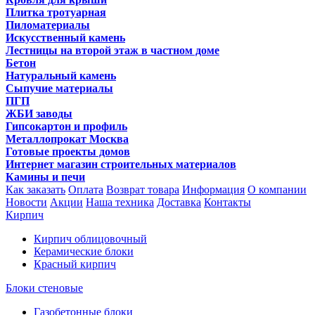
Плитка тротуарная
Пиломатериалы
Искусственный камень
Лестницы на второй этаж в частном доме
Бетон
Натуральный камень
Сыпучие материалы
ПГП
ЖБИ заводы
Гипсокартон и профиль
Металлопрокат Москва
Готовые проекты домов
Интернет магазин строительных материалов
Камины и печи
Как заказать
Оплата
Возврат товара
Информация
О компании
Новости
Акции
Наша техника
Доставка
Контакты
Кирпич
Кирпич облицовочный
Керамические блоки
Красный кирпич
Блоки стеновые
Газобетонные блоки