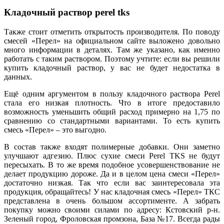
Кладочный раствор perel tks
Также стоит отметить открытость производителя. По поводу
смесей «Перел» на официальном сайте выложено довольно
много информации в деталях. Там же указано, как именно
работать с таким раствором. Поэтому учтите: если вы решили
купить кладочный раствор, у вас не будет недостатка в
данных.
Ещё одним аргументом в пользу кладочного раствора Perel
стала его низкая плотность. Что в итоге предоставило
возможность уменьшить общий расход примерно на 1,75 по
сравнению со стандартными вариантами. То есть купить
смесь «Перел» – это выгодно.
В состав также входят полимерные добавки. Они заметно
улучшают адгезию. Плюс сухие смеси Perel TKS не будут
пересыхать. В то же время подобное усовершенствование не
делает продукцию дороже. Да и в целом цена смеси «Перел»
достаточно низкая. Так что если вас заинтересовала эта
продукция, обращайтесь! У нас кладочная смесь «Перел» ТКС
представлена в очень большом ассортименте. А забрать
покупку можно своими силами по адресу: Кстовский р-н.
Зеленый город, Фроловская промзона, База №17. Всегда рады