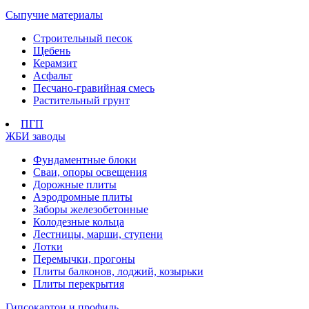
Сыпучие материалы
Строительный песок
Щебень
Керамзит
Асфальт
Песчано-гравийная смесь
Растительный грунт
ПГП
ЖБИ заводы
Фундаментные блоки
Сваи, опоры освещения
Дорожные плиты
Аэродромные плиты
Заборы железобетонные
Колодезные кольца
Лестницы, марши, ступени
Лотки
Перемычки, прогоны
Плиты балконов, лоджий, козырьки
Плиты перекрытия
Гипсокартон и профиль