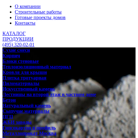
О компании
Строительные работы
Готовые проекты домов
Контакты
КАТАЛОГ
ПРОДУКЦИИ
(495) 320-02-01
Сухие смеси
Кирпич
Блоки стеновые
Теплоизоляционный материал
Кровля для крыши
Плитка тротуарная
Пиломатериалы
Искусственный камень
Лестницы на второй этаж в частном доме
Бетон
Натуральный камень
Сыпучие материалы
ПГП
ЖБИ заводы
Гипсокартон и профиль
Металлопрокат Москва