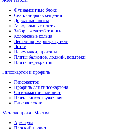
ЖБИ заводы
Фундаментные блоки
Сваи, опоры освещения
Дорожные плиты
Аэродромные плиты
Заборы железобетонные
Колодезные кольца
Лестницы, марши, ступени
Лотки
Перемычки, прогоны
Плиты балконов, лоджий, козырьки
Плиты перекрытия
Гипсокартон и профиль
Гипсокартон
Профиль для гипсокартона
Стекломагниевый лист
Плита гипсостружечная
Гипсоволокно
Металлопрокат Москва
Арматура
Плоский прокат