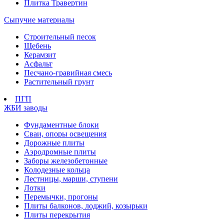
Плитка Травертин
Сыпучие материалы
Строительный песок
Щебень
Керамзит
Асфальт
Песчано-гравийная смесь
Растительный грунт
ПГП
ЖБИ заводы
Фундаментные блоки
Сваи, опоры освещения
Дорожные плиты
Аэродромные плиты
Заборы железобетонные
Колодезные кольца
Лестницы, марши, ступени
Лотки
Перемычки, прогоны
Плиты балконов, лоджий, козырьки
Плиты перекрытия