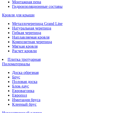
Монтажная пена
Гидроизоляционные составы
Кровля для крыши
Металлочерепица Grand Line
Натуральная черепица
Гибкая черепица
Наплавляемая кровля
Композитная черепица
Мягкая кровля
Расчет кровли
Плитка тротуарная
Пиломатериалы
Доска обрезная
Брус
Половая доска
Блок-хаус
Евровагонка
Европол
Имитация бруса
Клееный брус
Искусственный камень