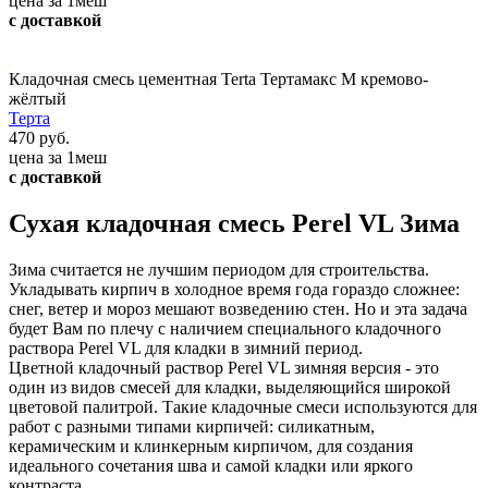
цена за 1меш
с доставкой
Кладочная смесь цементная Terta Тертамакс М кремово-
жёлтый
Терта
470 руб.
цена за 1меш
с доставкой
Сухая кладочная смесь Perel VL Зима
Зима считается не лучшим периодом для строительства.
Укладывать кирпич в холодное время года гораздо сложнее:
снег, ветер и мороз мешают возведению стен. Но и эта задача
будет Вам по плечу с наличием специального кладочного
раствора Perel VL для кладки в зимний период.
Цветной кладочный раствор Perel VL зимняя версия - это
один из видов смесей для кладки, выделяющийся широкой
цветовой палитрой. Такие кладочные смеси используются для
работ с разными типами кирпичей: силикатным,
керамическим и клинкерным кирпичом, для создания
идеального сочетания шва и самой кладки или яркого
контраста.