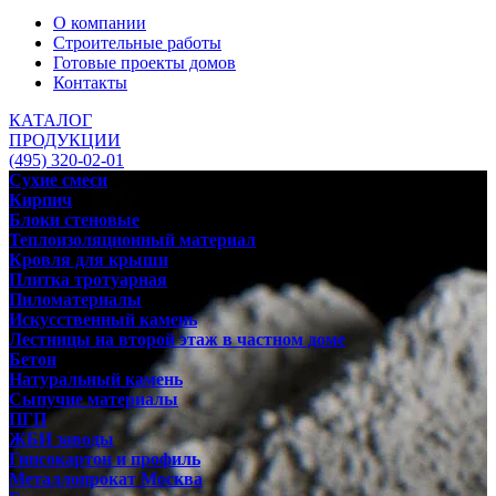
О компании
Строительные работы
Готовые проекты домов
Контакты
КАТАЛОГ
ПРОДУКЦИИ
(495) 320-02-01
Сухие смеси
Кирпич
Блоки стеновые
Теплоизоляционный материал
Кровля для крыши
Плитка тротуарная
Пиломатериалы
Искусственный камень
Лестницы на второй этаж в частном доме
Бетон
Натуральный камень
Сыпучие материалы
ПГП
ЖБИ заводы
Гипсокартон и профиль
Металлопрокат Москва