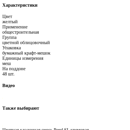
Характеристики
Цвет
желтый
Применение
общестроительная
Группа
цветной облицовочный
Упаковка
бумажный крафт-мешок
Единицы измерения
меш
На поддоне
48 шт.
Видео
Также выбирают
Цветная кладочная смесь Perel SL кремовая