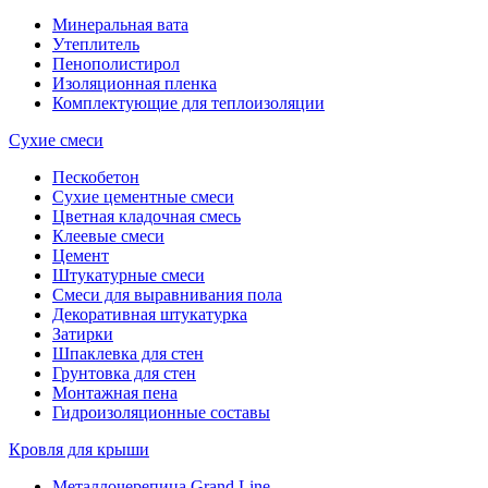
Минеральная вата
Утеплитель
Пенополистирол
Изоляционная пленка
Комплектующие для теплоизоляции
Сухие смеси
Пескобетон
Сухие цементные смеси
Цветная кладочная смесь
Клеевые смеси
Цемент
Штукатурные смеси
Смеси для выравнивания пола
Декоративная штукатурка
Затирки
Шпаклевка для стен
Грунтовка для стен
Монтажная пена
Гидроизоляционные составы
Кровля для крыши
Металлочерепица Grand Line