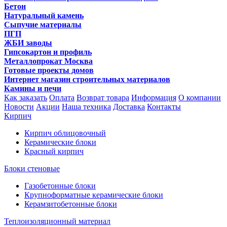
Бетон
Натуральный камень
Сыпучие материалы
ПГП
ЖБИ заводы
Гипсокартон и профиль
Металлопрокат Москва
Готовые проекты домов
Интернет магазин строительных материалов
Камины и печи
Как заказать
Оплата
Возврат товара
Информация
О компании
Новости
Акции
Наша техника
Доставка
Контакты
Кирпич
Кирпич облицовочный
Керамические блоки
Красный кирпич
Блоки стеновые
Газобетонные блоки
Крупноформатные керамические блоки
Керамзитобетонные блоки
Теплоизоляционный материал