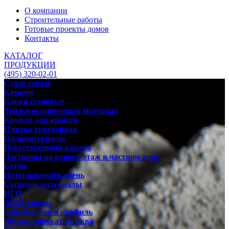
О компании
Строительные работы
Готовые проекты домов
Контакты
КАТАЛОГ
ПРОДУКЦИИ
(495) 320-02-01
Сухие смеси
Кирпич
Блоки стеновые
Теплоизоляционный материал
Кровля для крыши
Плитка тротуарная
Пиломатериалы
Искусственный камень
Лестницы на второй этаж в частном доме
Бетон
Натуральный камень
Сыпучие материалы
ПГП
ЖБИ заводы
Гипсокартон и профиль
Металлопрокат Москва