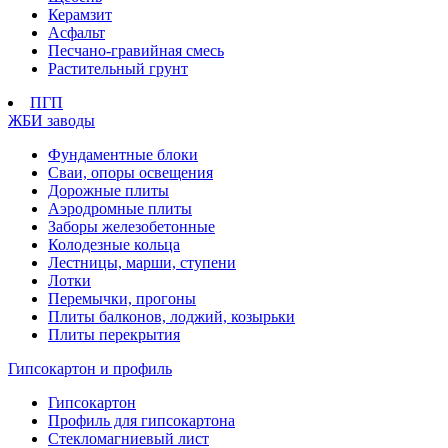
Керамзит
Асфальт
Песчано-гравийная смесь
Растительный грунт
ПГП
ЖБИ заводы
Фундаментные блоки
Сваи, опоры освещения
Дорожные плиты
Аэродромные плиты
Заборы железобетонные
Колодезные кольца
Лестницы, марши, ступени
Лотки
Перемычки, прогоны
Плиты балконов, лоджий, козырьки
Плиты перекрытия
Гипсокартон и профиль
Гипсокартон
Профиль для гипсокартона
Стекломагниевый лист