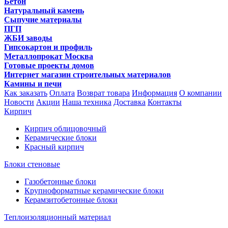
Бетон
Натуральный камень
Сыпучие материалы
ПГП
ЖБИ заводы
Гипсокартон и профиль
Металлопрокат Москва
Готовые проекты домов
Интернет магазин строительных материалов
Камины и печи
Как заказать
Оплата
Возврат товара
Информация
О компании
Новости
Акции
Наша техника
Доставка
Контакты
Кирпич
Кирпич облицовочный
Керамические блоки
Красный кирпич
Блоки стеновые
Газобетонные блоки
Крупноформатные керамические блоки
Керамзитобетонные блоки
Теплоизоляционный материал