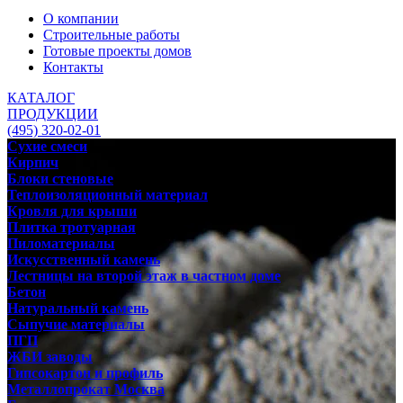
О компании
Строительные работы
Готовые проекты домов
Контакты
КАТАЛОГ
ПРОДУКЦИИ
(495) 320-02-01
Сухие смеси
Кирпич
Блоки стеновые
Теплоизоляционный материал
Кровля для крыши
Плитка тротуарная
Пиломатериалы
Искусственный камень
Лестницы на второй этаж в частном доме
Бетон
Натуральный камень
Сыпучие материалы
ПГП
ЖБИ заводы
Гипсокартон и профиль
Металлопрокат Москва