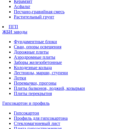
Керамзит
Асфальт
Песчано-гравийная смесь
Растительный грунт
ПГП
ЖБИ заводы
Фундаментные блоки
Сваи, опоры освещения
Дорожные плиты
Аэродромные плиты
Заборы железобетонные
Колодезные кольца
Лестницы, марши, ступени
Лотки
Перемычки, прогоны
Плиты балконов, лоджий, козырьки
Плиты перекрытия
Гипсокартон и профиль
Гипсокартон
Профиль для гипсокартона
Стекломагниевый лист
Плита гипсостружечная