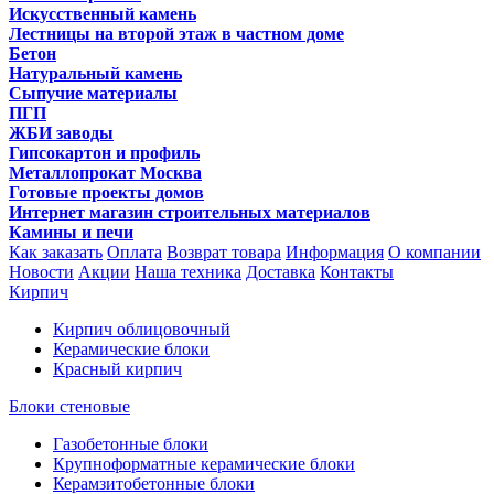
Искусственный камень
Лестницы на второй этаж в частном доме
Бетон
Натуральный камень
Сыпучие материалы
ПГП
ЖБИ заводы
Гипсокартон и профиль
Металлопрокат Москва
Готовые проекты домов
Интернет магазин строительных материалов
Камины и печи
Как заказать
Оплата
Возврат товара
Информация
О компании
Новости
Акции
Наша техника
Доставка
Контакты
Кирпич
Кирпич облицовочный
Керамические блоки
Красный кирпич
Блоки стеновые
Газобетонные блоки
Крупноформатные керамические блоки
Керамзитобетонные блоки