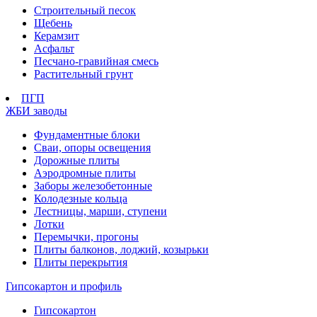
Строительный песок
Щебень
Керамзит
Асфальт
Песчано-гравийная смесь
Растительный грунт
ПГП
ЖБИ заводы
Фундаментные блоки
Сваи, опоры освещения
Дорожные плиты
Аэродромные плиты
Заборы железобетонные
Колодезные кольца
Лестницы, марши, ступени
Лотки
Перемычки, прогоны
Плиты балконов, лоджий, козырьки
Плиты перекрытия
Гипсокартон и профиль
Гипсокартон