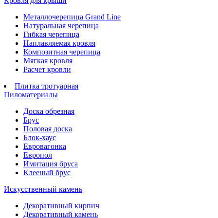
Кровля для крыши
Металлочерепица Grand Line
Натуральная черепица
Гибкая черепица
Наплавляемая кровля
Композитная черепица
Мягкая кровля
Расчет кровли
Плитка тротуарная
Пиломатериалы
Доска обрезная
Брус
Половая доска
Блок-хаус
Евровагонка
Европол
Имитация бруса
Клееный брус
Искусственный камень
Декоративный кирпич
Декоративный камень