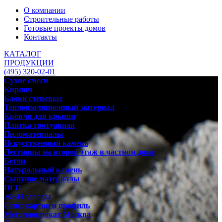
О компании
Строительные работы
Готовые проекты домов
Контакты
КАТАЛОГ
ПРОДУКЦИИ
(495) 320-02-01
Сухие смеси
Кирпич
Блоки стеновые
Теплоизоляционный материал
Кровля для крыши
Плитка тротуарная
Пиломатериалы
Искусственный камень
Лестницы на второй этаж в частном доме
Бетон
Натуральный камень
Сыпучие материалы
ПГП
ЖБИ заводы
Гипсокартон и профиль
Металлопрокат Москва