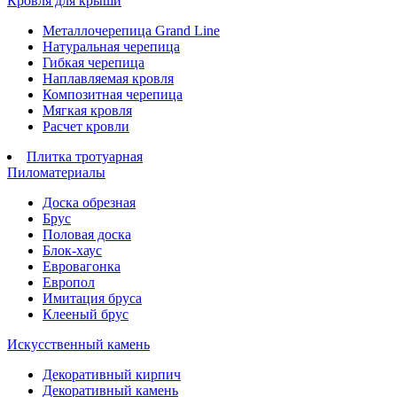
Кровля для крыши
Металлочерепица Grand Line
Натуральная черепица
Гибкая черепица
Наплавляемая кровля
Композитная черепица
Мягкая кровля
Расчет кровли
Плитка тротуарная
Пиломатериалы
Доска обрезная
Брус
Половая доска
Блок-хаус
Евровагонка
Европол
Имитация бруса
Клееный брус
Искусственный камень
Декоративный кирпич
Декоративный камень