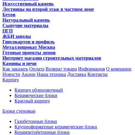
Искусственный камень
Лестницы на второй этаж в частном доме
Бетон
Натуральный камень
Сыпучие материалы
ПГП
ЖБИ заводы
Гипсокартон и профиль
Металлопрокат Москва
Готовые проекты домов
Интернет магазин строительных материалов
Камины и печи
Как заказать
Оплата
Возврат товара
Информация
О компании
Новости
Акции
Наша техника
Доставка
Контакты
Кирпич
Кирпич облицовочный
Керамические блоки
Красный кирпич
Блоки стеновые
Газобетонные блоки
Крупноформатные керамические блоки
Керамзитобетонные блоки