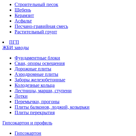
Строительный песок
Щебень
Керамзит
Асфальт
Песчано-гравийная смесь
Растительный грунт
ПГП
ЖБИ заводы
Фундаментные блоки
Сваи, опоры освещения
Дорожные плиты
Аэродромные плиты
Заборы железобетонные
Колодезные кольца
Лестницы, марши, ступени
Лотки
Перемычки, прогоны
Плиты балконов, лоджий, козырьки
Плиты перекрытия
Гипсокартон и профиль
Гипсокартон