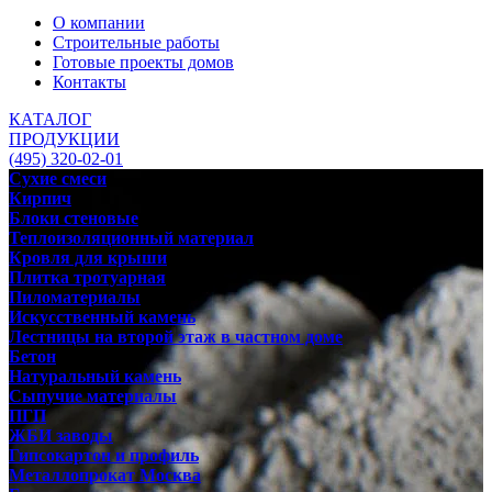
О компании
Строительные работы
Готовые проекты домов
Контакты
КАТАЛОГ
ПРОДУКЦИИ
(495) 320-02-01
Сухие смеси
Кирпич
Блоки стеновые
Теплоизоляционный материал
Кровля для крыши
Плитка тротуарная
Пиломатериалы
Искусственный камень
Лестницы на второй этаж в частном доме
Бетон
Натуральный камень
Сыпучие материалы
ПГП
ЖБИ заводы
Гипсокартон и профиль
Металлопрокат Москва