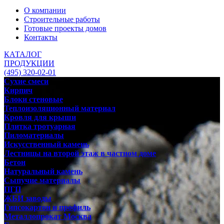
О компании
Строительные работы
Готовые проекты домов
Контакты
КАТАЛОГ
ПРОДУКЦИИ
(495) 320-02-01
Сухие смеси
Кирпич
Блоки стеновые
Теплоизоляционный материал
Кровля для крыши
Плитка тротуарная
Пиломатериалы
Искусственный камень
Лестницы на второй этаж в частном доме
Бетон
Натуральный камень
Сыпучие материалы
ПГП
ЖБИ заводы
Гипсокартон и профиль
Металлопрокат Москва