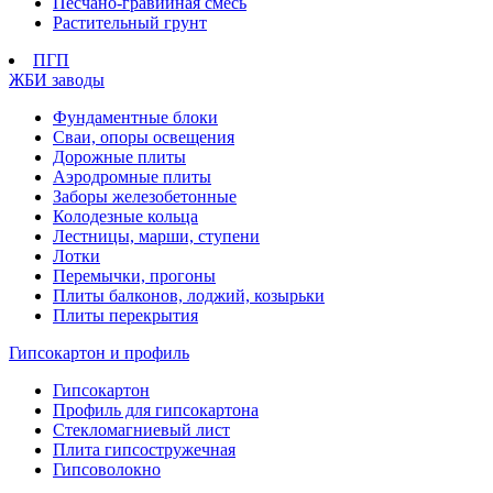
Песчано-гравийная смесь
Растительный грунт
ПГП
ЖБИ заводы
Фундаментные блоки
Сваи, опоры освещения
Дорожные плиты
Аэродромные плиты
Заборы железобетонные
Колодезные кольца
Лестницы, марши, ступени
Лотки
Перемычки, прогоны
Плиты балконов, лоджий, козырьки
Плиты перекрытия
Гипсокартон и профиль
Гипсокартон
Профиль для гипсокартона
Стекломагниевый лист
Плита гипсостружечная
Гипсоволокно