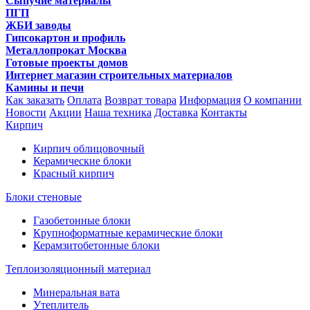
Сыпучие материалы
ПГП
ЖБИ заводы
Гипсокартон и профиль
Металлопрокат Москва
Готовые проекты домов
Интернет магазин строительных материалов
Камины и печи
Как заказать
Оплата
Возврат товара
Информация
О компании
Новости
Акции
Наша техника
Доставка
Контакты
Кирпич
Кирпич облицовочный
Керамические блоки
Красный кирпич
Блоки стеновые
Газобетонные блоки
Крупноформатные керамические блоки
Керамзитобетонные блоки
Теплоизоляционный материал
Минеральная вата
Утеплитель