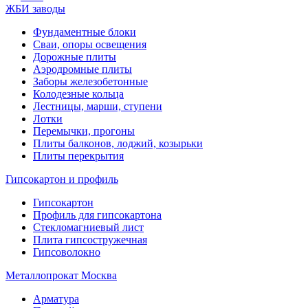
ЖБИ заводы
Фундаментные блоки
Сваи, опоры освещения
Дорожные плиты
Аэродромные плиты
Заборы железобетонные
Колодезные кольца
Лестницы, марши, ступени
Лотки
Перемычки, прогоны
Плиты балконов, лоджий, козырьки
Плиты перекрытия
Гипсокартон и профиль
Гипсокартон
Профиль для гипсокартона
Стекломагниевый лист
Плита гипсостружечная
Гипсоволокно
Металлопрокат Москва
Арматура