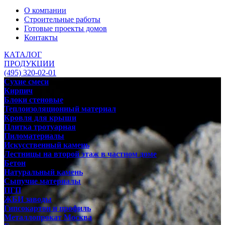
О компании
Строительные работы
Готовые проекты домов
Контакты
КАТАЛОГ
ПРОДУКЦИИ
(495) 320-02-01
Сухие смеси
Кирпич
Блоки стеновые
Теплоизоляционный материал
Кровля для крыши
Плитка тротуарная
Пиломатериалы
Искусственный камень
Лестницы на второй этаж в частном доме
Бетон
Натуральный камень
Сыпучие материалы
ПГП
ЖБИ заводы
Гипсокартон и профиль
Металлопрокат Москва