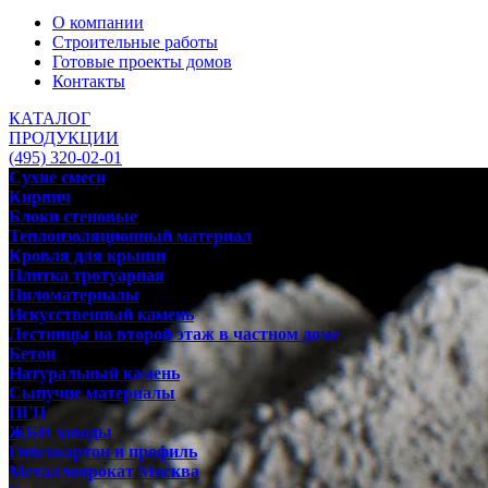
О компании
Строительные работы
Готовые проекты домов
Контакты
КАТАЛОГ
ПРОДУКЦИИ
(495) 320-02-01
Сухие смеси
Кирпич
Блоки стеновые
Теплоизоляционный материал
Кровля для крыши
Плитка тротуарная
Пиломатериалы
Искусственный камень
Лестницы на второй этаж в частном доме
Бетон
Натуральный камень
Сыпучие материалы
ПГП
ЖБИ заводы
Гипсокартон и профиль
Металлопрокат Москва