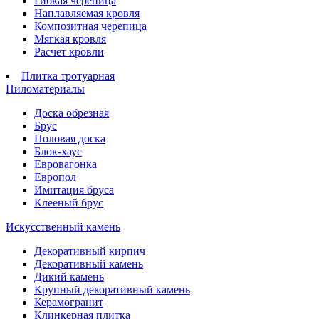
Гибкая черепица
Наплавляемая кровля
Композитная черепица
Мягкая кровля
Расчет кровли
Плитка тротуарная
Пиломатериалы
Доска обрезная
Брус
Половая доска
Блок-хаус
Евровагонка
Европол
Имитация бруса
Клееный брус
Искусственный камень
Декоративный кирпич
Декоративный камень
Дикий камень
Крупный декоративный камень
Керамогранит
Клинкерная плитка