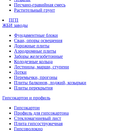
Песчано-гравийная смесь
Растительный грунт
ПГП
ЖБИ заводы
Фундаментные блоки
Сваи, опоры освещения
Дорожные плиты
Аэродромные плиты
Заборы железобетонные
Колодезные кольца
Лестницы, марши, ступени
Лотки
Перемычки, прогоны
Плиты балконов, лоджий, козырьки
Плиты перекрытия
Гипсокартон и профиль
Гипсокартон
Профиль для гипсокартона
Стекломагниевый лист
Плита гипсостружечная
Гипсоволокно