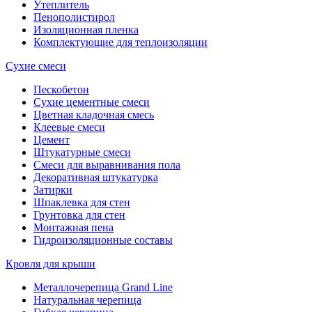
Утеплитель
Пенополистирол
Изоляционная пленка
Комплектующие для теплоизоляции
Сухие смеси
Пескобетон
Сухие цементные смеси
Цветная кладочная смесь
Клеевые смеси
Цемент
Штукатурные смеси
Смеси для выравнивания пола
Декоративная штукатурка
Затирки
Шпаклевка для стен
Грунтовка для стен
Монтажная пена
Гидроизоляционные составы
Кровля для крыши
Металлочерепица Grand Line
Натуральная черепица