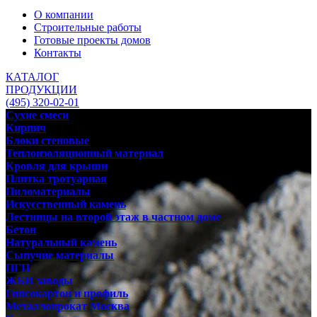
О компании
Строительные работы
Готовые проекты домов
Контакты
КАТАЛОГ
ПРОДУКЦИИ
(495) 320-02-01
Сухие смеси
Кирпич
Блоки стеновые
Теплоизоляционный материал
Кровля для крыши
Плитка тротуарная
Пиломатериалы
Искусственный камень
Лестницы на второй этаж в частном доме
Бетон
Натуральный камень
Сыпучие материалы
ПГП
ЖБИ заводы
Гипсокартон и профиль
Металлопрокат Москва