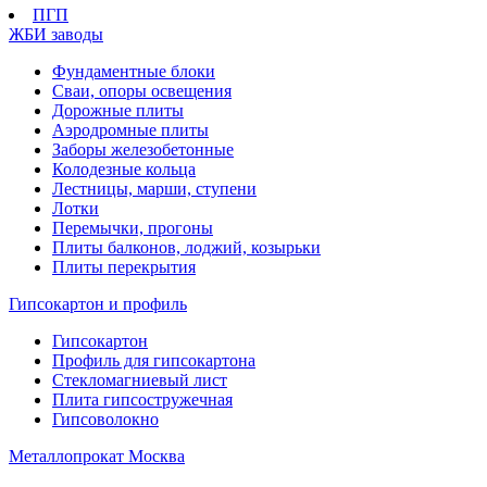
ПГП
ЖБИ заводы
Фундаментные блоки
Сваи, опоры освещения
Дорожные плиты
Аэродромные плиты
Заборы железобетонные
Колодезные кольца
Лестницы, марши, ступени
Лотки
Перемычки, прогоны
Плиты балконов, лоджий, козырьки
Плиты перекрытия
Гипсокартон и профиль
Гипсокартон
Профиль для гипсокартона
Стекломагниевый лист
Плита гипсостружечная
Гипсоволокно
Металлопрокат Москва