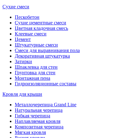
Сухие смеси
Пескобетон
Сухие цементные смеси
Цветная кладочная смесь
Клеевые смеси
Цемент
Штукатурные смеси
Смеси для выравнивания пола
Декоративная штукатурка
Затирки
Шпаклевка для стен
Грунтовка для стен
Монтажная пена
Гидроизоляционные составы
Кровля для крыши
Металлочерепица Grand Line
Натуральная черепица
Гибкая черепица
Наплавляемая кровля
Композитная черепица
Мягкая кровля
Расчет кровли