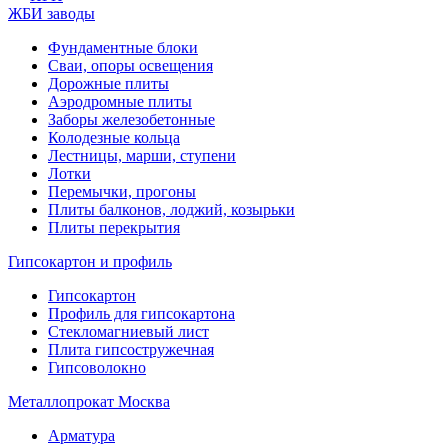
ЖБИ заводы
Фундаментные блоки
Сваи, опоры освещения
Дорожные плиты
Аэродромные плиты
Заборы железобетонные
Колодезные кольца
Лестницы, марши, ступени
Лотки
Перемычки, прогоны
Плиты балконов, лоджий, козырьки
Плиты перекрытия
Гипсокартон и профиль
Гипсокартон
Профиль для гипсокартона
Стекломагниевый лист
Плита гипсостружечная
Гипсоволокно
Металлопрокат Москва
Арматура