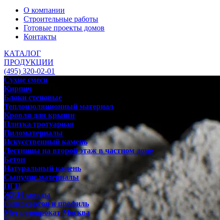
О компании
Строительные работы
Готовые проекты домов
Контакты
КАТАЛОГ
ПРОДУКЦИИ
(495) 320-02-01
Сухие смеси
Кирпич
Блоки стеновые
Теплоизоляционный материал
Кровля для крыши
Плитка тротуарная
Пиломатериалы
Искусственный камень
Лестницы на второй этаж в частном доме
Бетон
Натуральный камень
Сыпучие материалы
ПГП
ЖБИ заводы
Гипсокартон и профиль
Металлопрокат Москва