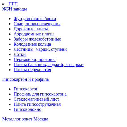
ПГП
ЖБИ заводы
Фундаментные блоки
Сваи, опоры освещения
Дорожные плиты
Аэродромные плиты
Заборы железобетонные
Колодезные кольца
Лестницы, марши, ступени
Лотки
Перемычки, прогоны
Плиты балконов, лоджий, козырьки
Плиты перекрытия
Гипсокартон и профиль
Гипсокартон
Профиль для гипсокартона
Стекломагниевый лист
Плита гипсостружечная
Гипсоволокно
Металлопрокат Москва