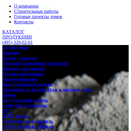
О компании
Строительные работы
Готовые проекты домов
Контакты
КАТАЛОГ
ПРОДУКЦИИ
(495) 320-02-01
Сухие смеси
Кирпич
Блоки стеновые
Теплоизоляционный материал
Кровля для крыши
Плитка тротуарная
Пиломатериалы
Искусственный камень
Лестницы на второй этаж в частном доме
Бетон
Натуральный камень
Сыпучие материалы
ПГП
ЖБИ заводы
Гипсокартон и профиль
Металлопрокат Москва