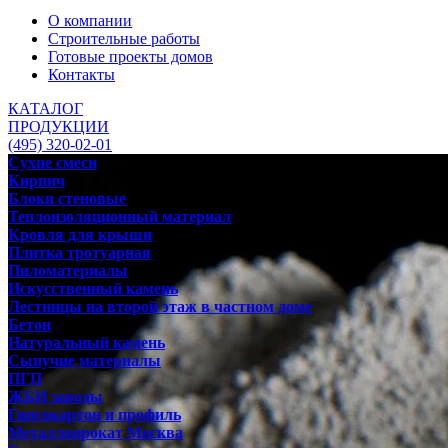
О компании
Строительные работы
Готовые проекты домов
Контакты
КАТАЛОГ
ПРОДУКЦИИ
(495) 320-02-01
Сухие смеси
Кирпич
Блоки стеновые
Теплоизоляционный материал
Кровля для крыши
Плитка тротуарная
Пиломатериалы
Искусственный камень
Лестницы на второй этаж в частном доме
Бетон
Натуральный камень
Сыпучие материалы
ПГП
ЖБИ заводы
Гипсокартон и профиль
Металлопрокат Москва