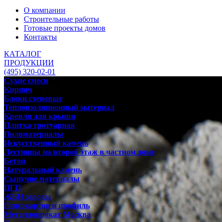
О компании
Строительные работы
Готовые проекты домов
Контакты
КАТАЛОГ
ПРОДУКЦИИ
(495) 320-02-01
Сухие смеси
Кирпич
Блоки стеновые
Теплоизоляционный материал
Кровля для крыши
Плитка тротуарная
Пиломатериалы
Искусственный камень
Лестницы на второй этаж в частном доме
Бетон
Натуральный камень
Сыпучие материалы
ПГП
ЖБИ заводы
Гипсокартон и профиль
Металлопрокат Москва