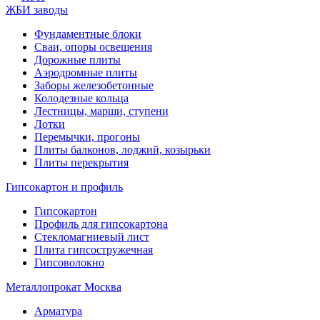
ЖБИ заводы
Фундаментные блоки
Сваи, опоры освещения
Дорожные плиты
Аэродромные плиты
Заборы железобетонные
Колодезные кольца
Лестницы, марши, ступени
Лотки
Перемычки, прогоны
Плиты балконов, лоджий, козырьки
Плиты перекрытия
Гипсокартон и профиль
Гипсокартон
Профиль для гипсокартона
Стекломагниевый лист
Плита гипсостружечная
Гипсоволокно
Металлопрокат Москва
Арматура