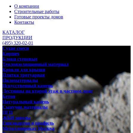
О компании
Строительные работы
Готовые проекты домов
Контакты
КАТАЛОГ
ПРОДУКЦИИ
(495) 320-02-01
Сухие смеси
Кирпич
Блоки стеновые
Теплоизоляционный материал
Кровля для крыши
Плитка тротуарная
Пиломатериалы
Искусственный камень
Лестницы на второй этаж в частном доме
Бетон
Натуральный камень
Сыпучие материалы
ПГП
ЖБИ заводы
Гипсокартон и профиль
Металлопрокат Москва