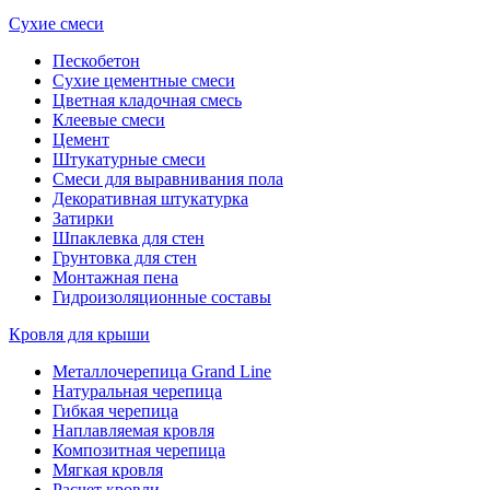
Сухие смеси
Пескобетон
Сухие цементные смеси
Цветная кладочная смесь
Клеевые смеси
Цемент
Штукатурные смеси
Смеси для выравнивания пола
Декоративная штукатурка
Затирки
Шпаклевка для стен
Грунтовка для стен
Монтажная пена
Гидроизоляционные составы
Кровля для крыши
Металлочерепица Grand Line
Натуральная черепица
Гибкая черепица
Наплавляемая кровля
Композитная черепица
Мягкая кровля
Расчет кровли