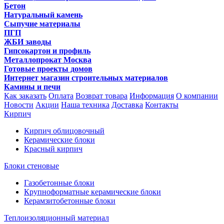
Бетон
Натуральный камень
Сыпучие материалы
ПГП
ЖБИ заводы
Гипсокартон и профиль
Металлопрокат Москва
Готовые проекты домов
Интернет магазин строительных материалов
Камины и печи
Как заказать
Оплата
Возврат товара
Информация
О компании
Новости
Акции
Наша техника
Доставка
Контакты
Кирпич
Кирпич облицовочный
Керамические блоки
Красный кирпич
Блоки стеновые
Газобетонные блоки
Крупноформатные керамические блоки
Керамзитобетонные блоки
Теплоизоляционный материал