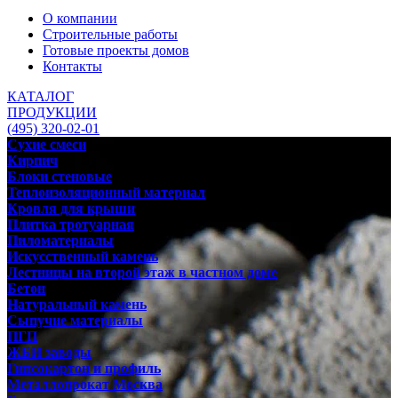
О компании
Строительные работы
Готовые проекты домов
Контакты
КАТАЛОГ
ПРОДУКЦИИ
(495) 320-02-01
Сухие смеси
Кирпич
Блоки стеновые
Теплоизоляционный материал
Кровля для крыши
Плитка тротуарная
Пиломатериалы
Искусственный камень
Лестницы на второй этаж в частном доме
Бетон
Натуральный камень
Сыпучие материалы
ПГП
ЖБИ заводы
Гипсокартон и профиль
Металлопрокат Москва