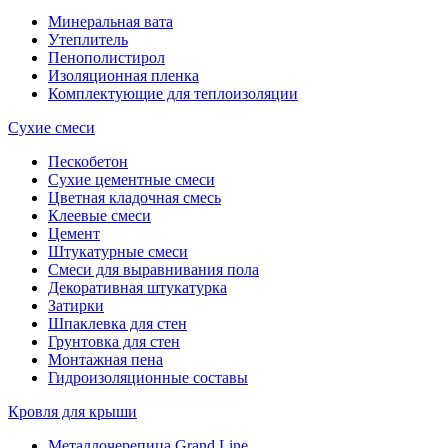
Минеральная вата
Утеплитель
Пенополистирол
Изоляционная пленка
Комплектующие для теплоизоляции
Сухие смеси
Пескобетон
Сухие цементные смеси
Цветная кладочная смесь
Клеевые смеси
Цемент
Штукатурные смеси
Смеси для выравнивания пола
Декоративная штукатурка
Затирки
Шпаклевка для стен
Грунтовка для стен
Монтажная пена
Гидроизоляционные составы
Кровля для крыши
Металлочерепица Grand Line