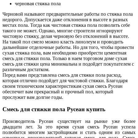
черновая стяжка пола
Черновой называют предварительные работы по стяжка пола
недорого. Допускается даже отклонения в высоте в разных
местах пола. Тогда как чистовая стяжка пола позволить себе
такого не может. Однако, многие строители игнорируют
чистовую стяжку, делая черновую без отклонений в высоте.
На такой пол смело можно класть линолеум и проводить
дальнейшие отделочные работы. Но для того, чтобы провести
сухая стяжка пола, вам необходимо приобрести цементная
смесь для стяжки пола. Только в наем торговом доме сухая
смесь для стяжки цена минимальна и подойдет покупателем с
различным достатком.
Перед вами представлена смесь для стяжки пола расход,
которая отлично подойдет для чистовой стяжки. Благодаря
своим техническим характеристикам сухая смесь Русеан
обеспечит вам прекрасный и прочный пол, который
прослужит вам долгие годы.
Смесь для стяжки пола Русеан купить
Производитель Русеан существует на рынке уже более
двадцати лет. За это время сухая смесь Русеан успела
полюбится многим застройщикам и стать одним из самых
известных производителей готовая смесь для пола. Смесь