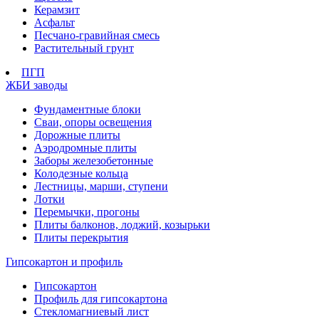
Керамзит
Асфальт
Песчано-гравийная смесь
Растительный грунт
ПГП
ЖБИ заводы
Фундаментные блоки
Сваи, опоры освещения
Дорожные плиты
Аэродромные плиты
Заборы железобетонные
Колодезные кольца
Лестницы, марши, ступени
Лотки
Перемычки, прогоны
Плиты балконов, лоджий, козырьки
Плиты перекрытия
Гипсокартон и профиль
Гипсокартон
Профиль для гипсокартона
Стекломагниевый лист