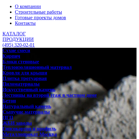
О компании
Строительные работы
Готовые проекты домов
Контакты
КАТАЛОГ
ПРОДУКЦИИ
(495) 320-02-01
Сухие смеси
Кирпич
Блоки стеновые
Теплоизоляционный материал
Кровля для крыши
Плитка тротуарная
Пиломатериалы
Искусственный камень
Лестницы на второй этаж в частном доме
Бетон
Натуральный камень
Сыпучие материалы
ПГП
ЖБИ заводы
Гипсокартон и профиль
Металлопрокат Москва