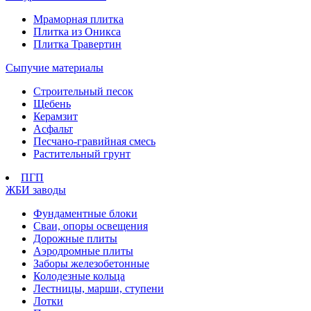
Мраморная плитка
Плитка из Оникса
Плитка Травертин
Сыпучие материалы
Строительный песок
Щебень
Керамзит
Асфальт
Песчано-гравийная смесь
Растительный грунт
ПГП
ЖБИ заводы
Фундаментные блоки
Сваи, опоры освещения
Дорожные плиты
Аэродромные плиты
Заборы железобетонные
Колодезные кольца
Лестницы, марши, ступени
Лотки