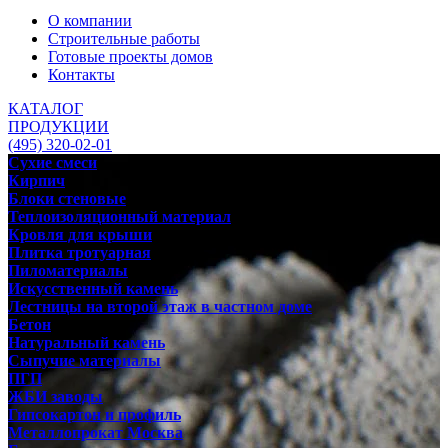
О компании
Строительные работы
Готовые проекты домов
Контакты
КАТАЛОГ
ПРОДУКЦИИ
(495) 320-02-01
Сухие смеси
Кирпич
Блоки стеновые
Теплоизоляционный материал
Кровля для крыши
Плитка тротуарная
Пиломатериалы
Искусственный камень
Лестницы на второй этаж в частном доме
Бетон
Натуральный камень
Сыпучие материалы
ПГП
ЖБИ заводы
Гипсокартон и профиль
Металлопрокат Москва