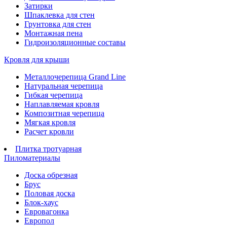
Затирки
Шпаклевка для стен
Грунтовка для стен
Монтажная пена
Гидроизоляционные составы
Кровля для крыши
Металлочерепица Grand Line
Натуральная черепица
Гибкая черепица
Наплавляемая кровля
Композитная черепица
Мягкая кровля
Расчет кровли
Плитка тротуарная
Пиломатериалы
Доска обрезная
Брус
Половая доска
Блок-хаус
Евровагонка
Европол