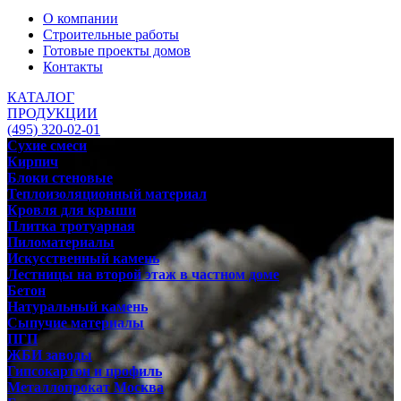
О компании
Строительные работы
Готовые проекты домов
Контакты
КАТАЛОГ
ПРОДУКЦИИ
(495) 320-02-01
Сухие смеси
Кирпич
Блоки стеновые
Теплоизоляционный материал
Кровля для крыши
Плитка тротуарная
Пиломатериалы
Искусственный камень
Лестницы на второй этаж в частном доме
Бетон
Натуральный камень
Сыпучие материалы
ПГП
ЖБИ заводы
Гипсокартон и профиль
Металлопрокат Москва