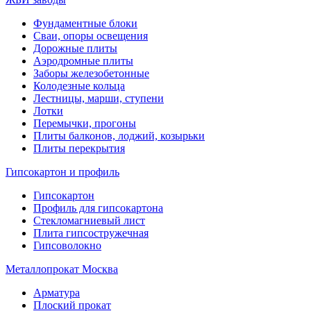
Фундаментные блоки
Сваи, опоры освещения
Дорожные плиты
Аэродромные плиты
Заборы железобетонные
Колодезные кольца
Лестницы, марши, ступени
Лотки
Перемычки, прогоны
Плиты балконов, лоджий, козырьки
Плиты перекрытия
Гипсокартон и профиль
Гипсокартон
Профиль для гипсокартона
Стекломагниевый лист
Плита гипсостружечная
Гипсоволокно
Металлопрокат Москва
Арматура
Плоский прокат