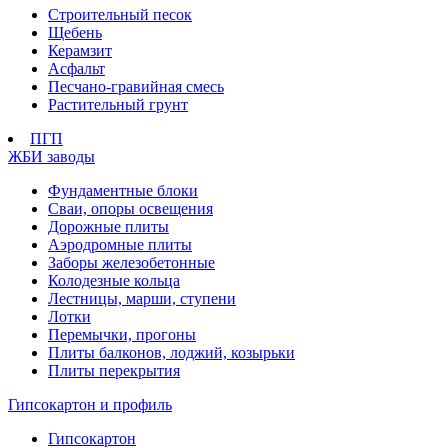
Строительный песок
Щебень
Керамзит
Асфальт
Песчано-гравийная смесь
Растительный грунт
ПГП
ЖБИ заводы
Фундаментные блоки
Сваи, опоры освещения
Дорожные плиты
Аэродромные плиты
Заборы железобетонные
Колодезные кольца
Лестницы, марши, ступени
Лотки
Перемычки, прогоны
Плиты балконов, лоджий, козырьки
Плиты перекрытия
Гипсокартон и профиль
Гипсокартон