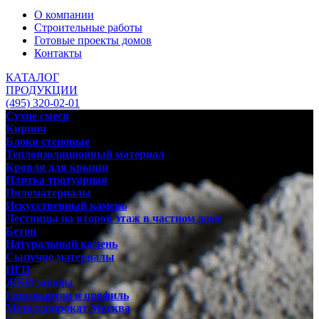
О компании
Строительные работы
Готовые проекты домов
Контакты
КАТАЛОГ
ПРОДУКЦИИ
(495) 320-02-01
Сухие смеси
Кирпич
Блоки стеновые
Теплоизоляционный материал
Кровля для крыши
Плитка тротуарная
Пиломатериалы
Искусственный камень
Лестницы на второй этаж в частном доме
Бетон
Натуральный камень
Сыпучие материалы
ПГП
ЖБИ заводы
Гипсокартон и профиль
Металлопрокат Москва