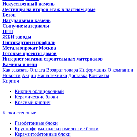
Искусственный камень
Лестницы на второй этаж в частном доме
Бетон
Натуральный камень
Сыпучие материалы
ПГП
ЖБИ заводы
Гипсокартон и профиль
Металлопрокат Москва
Готовые проекты домов
Интернет магазин строительных материалов
Камины и печи
Как заказать
Оплата
Возврат товара
Информация
О компании
Новости
Акции
Наша техника
Доставка
Контакты
Кирпич
Кирпич облицовочный
Керамические блоки
Красный кирпич
Блоки стеновые
Газобетонные блоки
Крупноформатные керамические блоки
Керамзитобетонные блоки