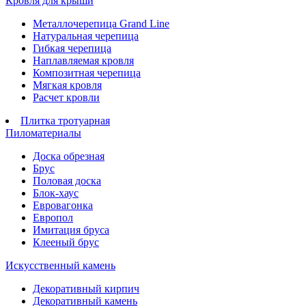
Кровля для крыши
Металлочерепица Grand Line
Натуральная черепица
Гибкая черепица
Наплавляемая кровля
Композитная черепица
Мягкая кровля
Расчет кровли
Плитка тротуарная
Пиломатериалы
Доска обрезная
Брус
Половая доска
Блок-хаус
Евровагонка
Европол
Имитация бруса
Клееный брус
Искусственный камень
Декоративный кирпич
Декоративный камень