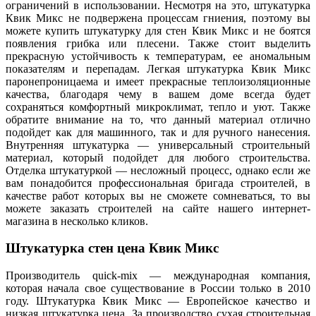
ограничений в использовании. Несмотря на это, штукатурка
Квик Микс не подвержена процессам гниения, поэтому вы
можете купить штукатурку для стен Квик Микс и не боятся
появления грибка или плесени. Также стоит выделить
прекрасную устойчивость к температурам, ее аномальным
показателям и перепадам. Легкая штукатурка Квик Микс
паронепроницаема и имеет прекрасные теплоизоляционные
качества, благодаря чему в вашем доме всегда будет
сохраняться комфортный микроклимат, тепло и уют. Также
обратите внимание на то, что данный материал отлично
подойдет как для машинного, так и для ручного нанесения.
Внутренняя штукатурка — универсальный строительный
материал, который подойдет для любого строительства.
Отделка штукатуркой — несложный процесс, однако если же
вам понадобится профессиональная бригада строителей, в
качестве работ которых вы не сможете сомневаться, то вы
можете заказать строителей на сайте нашего интернет-
магазина в несколько кликов.
Штукатурка стен цена Квик Микс
Производитель quick-mix — международная компания,
которая начала свое существование в России только в 2010
году. Штукатурка Квик Микс — Европейское качество и
низкая штукатурка цена. За производство сухая строительная