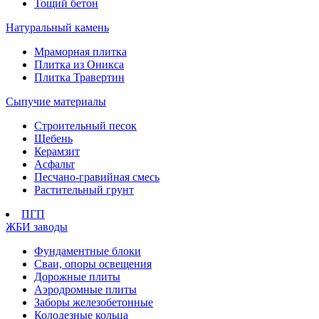
Тощий бетон
Натуральный камень
Мраморная плитка
Плитка из Оникса
Плитка Травертин
Сыпучие материалы
Строительный песок
Щебень
Керамзит
Асфальт
Песчано-гравийная смесь
Растительный грунт
ПГП
ЖБИ заводы
Фундаментные блоки
Сваи, опоры освещения
Дорожные плиты
Аэродромные плиты
Заборы железобетонные
Колодезные кольца