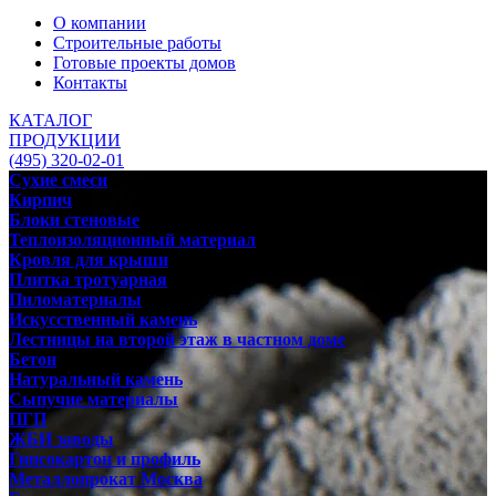
О компании
Строительные работы
Готовые проекты домов
Контакты
КАТАЛОГ
ПРОДУКЦИИ
(495) 320-02-01
Сухие смеси
Кирпич
Блоки стеновые
Теплоизоляционный материал
Кровля для крыши
Плитка тротуарная
Пиломатериалы
Искусственный камень
Лестницы на второй этаж в частном доме
Бетон
Натуральный камень
Сыпучие материалы
ПГП
ЖБИ заводы
Гипсокартон и профиль
Металлопрокат Москва