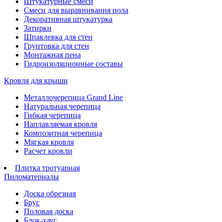
Штукатурные смеси
Смеси для выравнивания пола
Декоративная штукатурка
Затирки
Шпаклевка для стен
Грунтовка для стен
Монтажная пена
Гидроизоляционные составы
Кровля для крыши
Металлочерепица Grand Line
Натуральная черепица
Гибкая черепица
Наплавляемая кровля
Композитная черепица
Мягкая кровля
Расчет кровли
Плитка тротуарная
Пиломатериалы
Доска обрезная
Брус
Половая доска
Блок-хаус