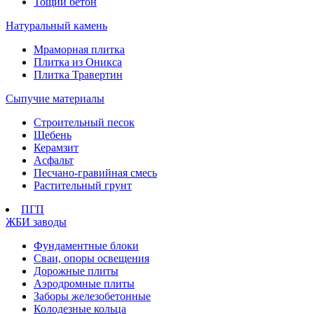
Тощий бетон
Натуральный камень
Мраморная плитка
Плитка из Оникса
Плитка Травертин
Сыпучие материалы
Строительный песок
Щебень
Керамзит
Асфальт
Песчано-гравийная смесь
Растительный грунт
ПГП
ЖБИ заводы
Фундаментные блоки
Сваи, опоры освещения
Дорожные плиты
Аэродромные плиты
Заборы железобетонные
Колодезные кольца