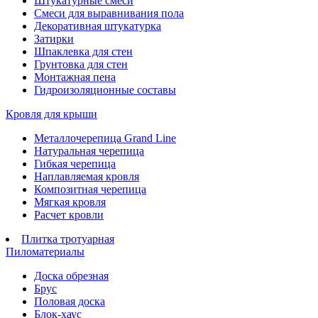
Штукатурные смеси
Смеси для выравнивания пола
Декоративная штукатурка
Затирки
Шпаклевка для стен
Грунтовка для стен
Монтажная пена
Гидроизоляционные составы
Кровля для крыши
Металлочерепица Grand Line
Натуральная черепица
Гибкая черепица
Наплавляемая кровля
Композитная черепица
Мягкая кровля
Расчет кровли
Плитка тротуарная
Пиломатериалы
Доска обрезная
Брус
Половая доска
Блок-хаус