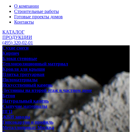
О компании
Строительные работы
Готовые проекты домов
Контакты
КАТАЛОГ
ПРОДУКЦИИ
(495) 320-02-01
Сухие смеси
Кирпич
Блоки стеновые
Теплоизоляционный материал
Кровля для крыши
Плитка тротуарная
Пиломатериалы
Искусственный камень
Лестницы на второй этаж в частном доме
Бетон
Натуральный камень
Сыпучие материалы
ПГП
ЖБИ заводы
Гипсокартон и профиль
Металлопрокат Москва