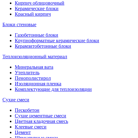
Кирпич облицовочный
Керамические блоки
Красный кирпич
Блоки стеновые
Газобетонные блоки
Крупноформатные керамические блоки
Керамзитобетонные блоки
Теплоизоляционный материал
Минеральная вата
Утеплитель
Пенополистирол
Изоляционная пленка
Комплектующие для теплоизоляции
Сухие смеси
Пескобетон
Сухие цементные смеси
Цветная кладочная смесь
Клеевые смеси
Цемент
Штукатурные смеси