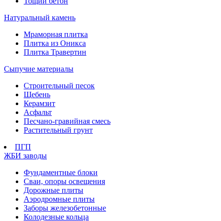
Тощий бетон
Натуральный камень
Мраморная плитка
Плитка из Оникса
Плитка Травертин
Сыпучие материалы
Строительный песок
Щебень
Керамзит
Асфальт
Песчано-гравийная смесь
Растительный грунт
ПГП
ЖБИ заводы
Фундаментные блоки
Сваи, опоры освещения
Дорожные плиты
Аэродромные плиты
Заборы железобетонные
Колодезные кольца